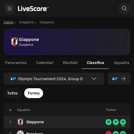
Calcio
Giappone
Giappone
Giappone
Giappone
Panoramica
Calendari
Risultati
Classifica
Squadra
Olympic Tournament 2024, Group D
Tutto
Forma
#
Squadra
Forma
Giappone
1
W
W
W
Paraguay
2
L
W
W