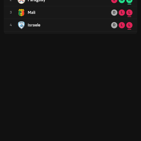
Mali
3
D
L
L
Israele
4
D
L
L