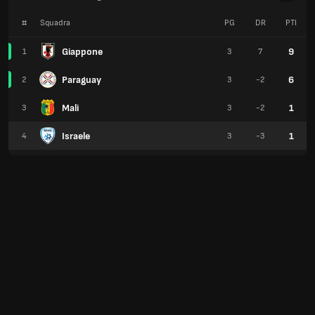
#
Squadra
PG
DR
PTI
Giappone
9
1
3
7
Paraguay
6
2
3
-2
Mali
1
3
3
-2
Israele
1
4
3
-3