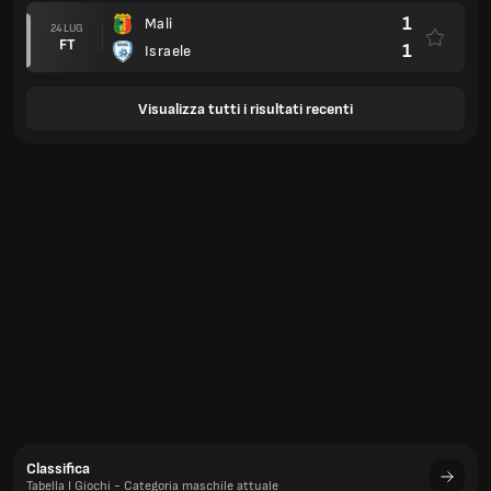
1
Mali
24 LUG
FT
1
Israele
Visualizza tutti i risultati recenti
Classifica
Tabella I Giochi - Categoria maschile attuale