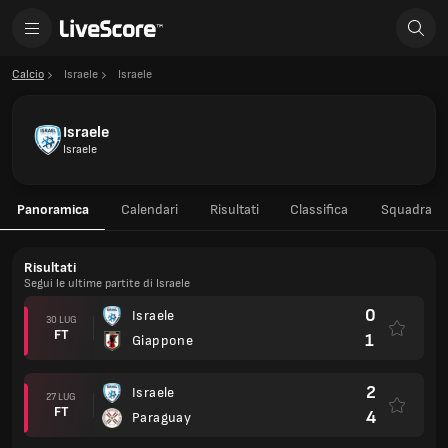
Calcio
Israele
Israele
Israele
Israele
Panoramica
Calendari
Risultati
Classifica
Squadra
Risultati
Segui le ultime partite di Israele
0
Israele
30 LUG
FT
1
Giappone
2
Israele
27 LUG
FT
4
Paraguay