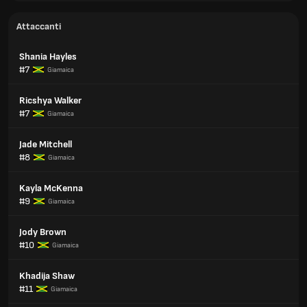
Attaccanti
Shania Hayles
#7
Giamaica
Ricshya Walker
#7
Giamaica
Jade Mitchell
#8
Giamaica
Kayla McKenna
#9
Giamaica
Jody Brown
#10
Giamaica
Khadija Shaw
#11
Giamaica