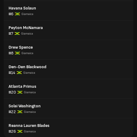
Havana Solaun
#6
Giamaica
Peyton McNamara
#7
Giamaica
Drew Spence
#8
Giamaica
Den-Den Blackwood
#14
Giamaica
Atlanta Primus
#20
Giamaica
Solai Washington
#22
Giamaica
Reanna Lauren Blades
#26
Giamaica