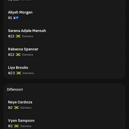
Aliyah Morgan
#1
Serena Adjele Mensah
#13
Giamaica
Rebecca Spencer
#13
Giamaica
Liya Brooks
#23
Giamaica
Difensori
Naya Cardoza
#2
Giamaica
Vyan Sampson
#3
Giamaica