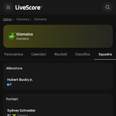
Calcio
Giamaica
Giamaica
Giamaica
Giamaica
Panoramica
Calendari
Risultati
Classifica
Squadra
Allenatore
Hubert Busby Jr.
Portieri
Sydney Schneider
#1
Giamaica