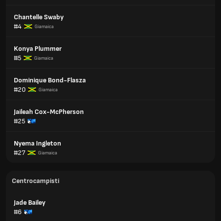
Chantelle Swaby
#4
Giamaica
Konya Plummer
#5
Giamaica
Dominique Bond-Flasza
#20
Giamaica
Jaileah Cox-McPherson
#25
Nyema Ingleton
#27
Giamaica
Centrocampisti
Jade Bailey
#6