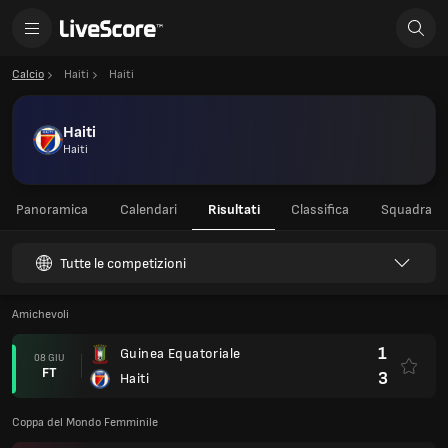
Calcio
Haiti
Haiti
Haiti
Haiti
Panoramica
Calendari
Risultati
Classifica
Squadra
Tutte le competizioni
Amichevoli
1
Guinea Equatoriale
08 GIU
FT
3
Haiti
Coppa del Mondo Femminile