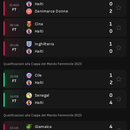
0
Haiti
01 AGO
FT
2
Danimarca Donne
1
Cina
28 LUG
FT
0
Haiti
1
Inghilterra
22 LUG
FT
0
Haiti
Qualificazioni alla Coppa del Mondo Femminile 2023
1
Cile
22 FEB
FT
2
Haiti
0
Senegal
18 FEB
FT
4
Haiti
Qualificazioni alla Coppa del Mondo Femminile 2023
4
Giamaica
12 LUG