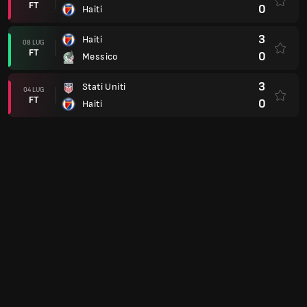
FT
0
Haiti
3
Haiti
08 LUG
FT
0
Messico
3
Stati Uniti
04 LUG
FT
0
Haiti