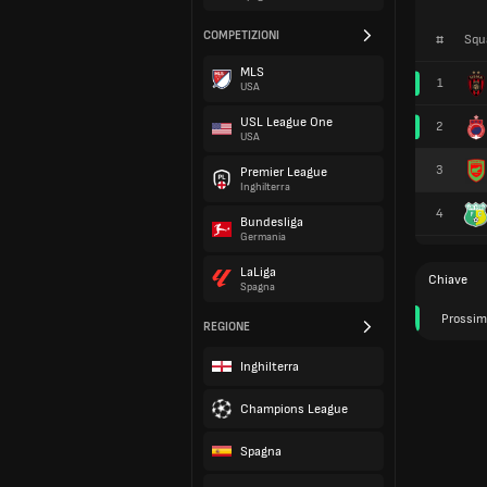
COMPETIZIONI
#
Squ
MLS
1
USA
USL League One
2
USA
3
Premier League
Inghilterra
4
Bundesliga
Germania
LaLiga
Chiave
Spagna
Prossim
REGIONE
Inghilterra
Champions League
Spagna