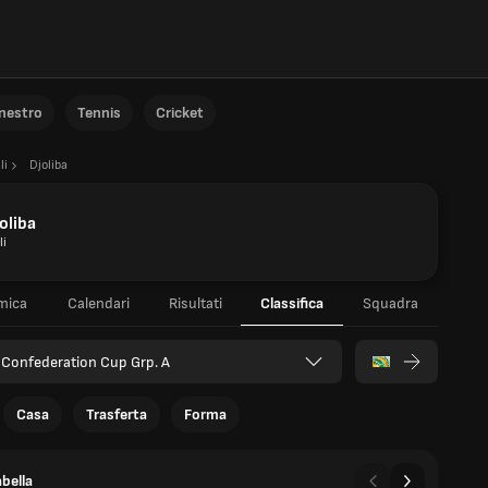
anestro
Tennis
Cricket
li
Djoliba
oliba
li
mica
Calendari
Risultati
Classifica
Squadra
Confederation Cup Grp. A
Casa
Trasferta
Forma
bella