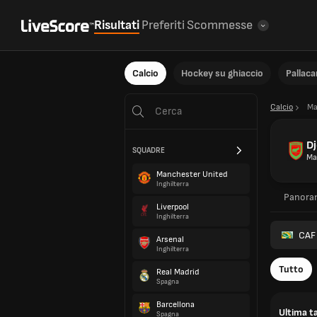
Risultati
Preferiti
Scommesse
Calcio
Hockey su ghiaccio
Pallac
Calcio
Ma
Dj
SQUADRE
Ma
Manchester United
Inghilterra
Panora
Liverpool
Inghilterra
CAF 
Arsenal
Inghilterra
Tutto
Real Madrid
Spagna
Barcellona
Ultima ta
Spagna