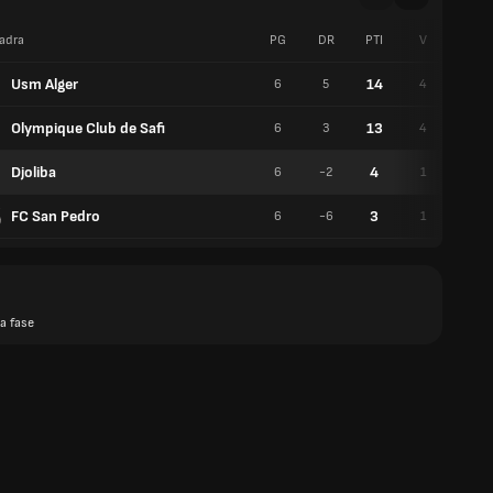
adra
PG
DR
PTI
V
P
Usm Alger
14
6
5
4
2
Olympique Club de Safi
13
6
3
4
1
Djoliba
4
6
-2
1
1
FC San Pedro
3
6
-6
1
0
a fase