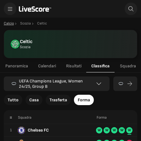
Calcio
Scozia
Celtic
Celtic
Scozia
Panoramica
Calendari
Risultati
Classifica
Squadra
UEFA Champions League, Women
24/25, Group B
Tutto
Casa
Trasferta
Forma
#
Squadra
Forma
Chelsea FC
1
W
W
W
W
W