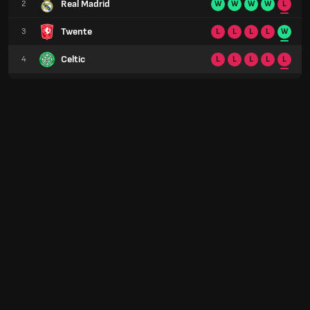
Real Madrid
2
W
W
W
W
L
Twente
3
L
L
L
L
W
Celtic
4
L
L
L
L
L