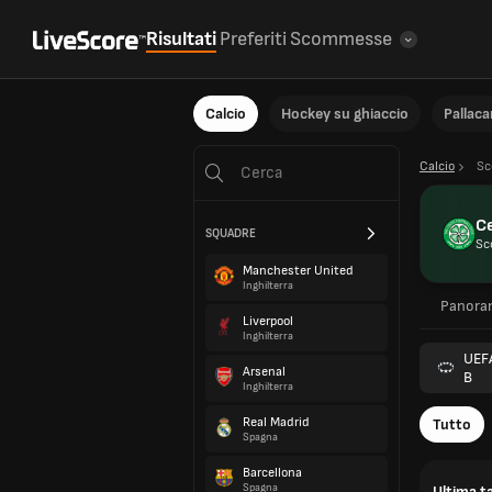
Risultati
Preferiti
Scommesse
Calcio
Hockey su ghiaccio
Pallac
Calcio
Sc
Ce
SQUADRE
Sc
Manchester United
Inghilterra
Panora
Liverpool
Inghilterra
UEF
Arsenal
B
Inghilterra
Real Madrid
Tutto
Spagna
Barcellona
Spagna
Ultima ta