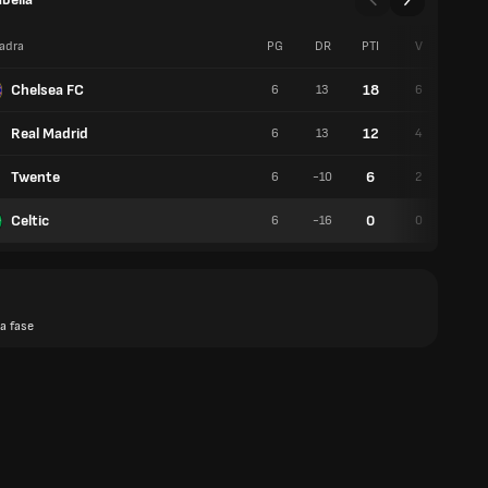
adra
PG
DR
PTI
V
P
Chelsea FC
18
6
13
6
0
Real Madrid
12
6
13
4
0
Twente
6
6
-10
2
0
Celtic
0
6
-16
0
0
a fase