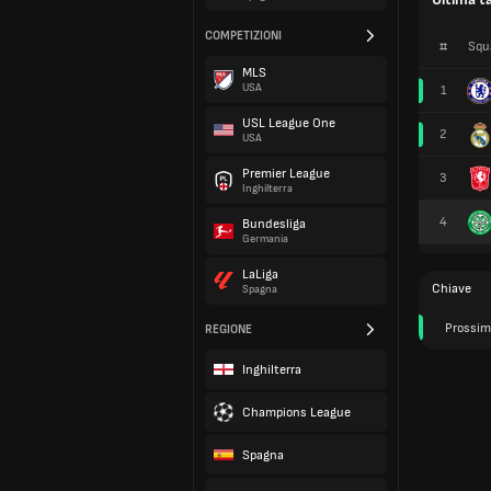
COMPETIZIONI
#
Squ
MLS
USA
1
USL League One
2
USA
Premier League
3
Inghilterra
4
Bundesliga
Germania
LaLiga
Chiave
Spagna
Prossim
REGIONE
Inghilterra
Champions League
Spagna