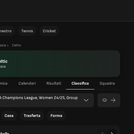
anestro
Tennis
Cricket
ozia
Celtic
ltic
ozia
mica
Calendari
Risultati
Classifica
Squadra
A Champions League, Women 24/25, Group
Casa
Trasferta
Forma
bella