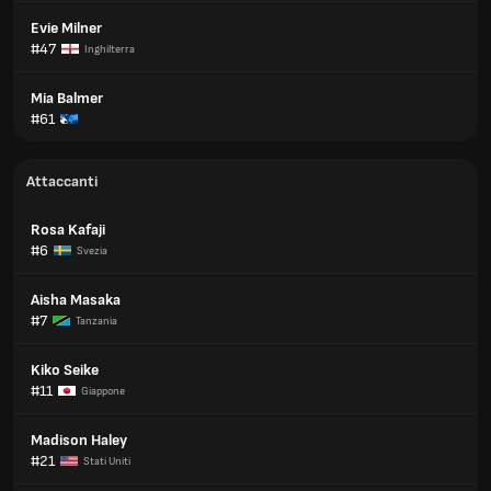
Evie Milner
#47
Inghilterra
Mia Balmer
#61
Attaccanti
Rosa Kafaji
#6
Svezia
Aisha Masaka
#7
Tanzania
Kiko Seike
#11
Giappone
Madison Haley
#21
Stati Uniti