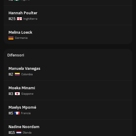
Hannah Poulter
#25
Inghilterra
Melina Loeck
Germania
Difensori
Manuela Vanegas
#2
Colombia
Moeka Minami
#3
Giappone
Maelys Mpomé
#5
Francia
Nadine Noordam
#15
Olanda