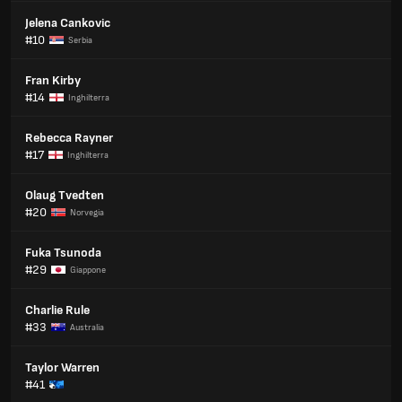
Jelena Cankovic
#10
Serbia
Fran Kirby
#14
Inghilterra
Rebecca Rayner
#17
Inghilterra
Olaug Tvedten
#20
Norvegia
Fuka Tsunoda
#29
Giappone
Charlie Rule
#33
Australia
Taylor Warren
#41