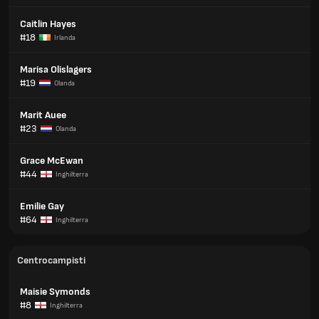
Caitlin Hayes
#18
Irlanda
Marisa Olislagers
#19
Olanda
Marit Auee
#23
Olanda
Grace McEwan
#44
Inghilterra
Emilie Gay
#64
Inghilterra
Centrocampisti
Maisie Symonds
#8
Inghilterra