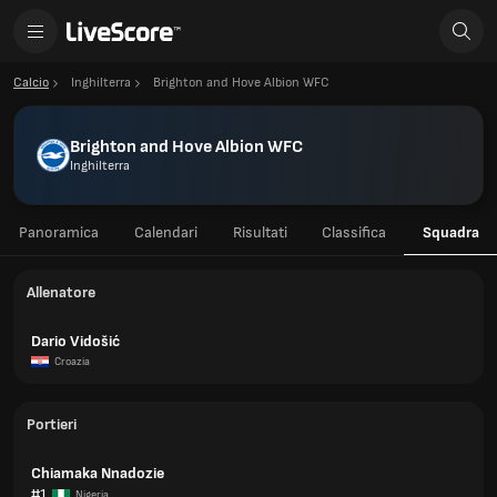
Calcio
Inghilterra
Brighton and Hove Albion WFC
Brighton and Hove Albion WFC
Inghilterra
Panoramica
Calendari
Risultati
Classifica
Squadra
Allenatore
Dario Vidošić
Croazia
Portieri
Chiamaka Nnadozie
#1
Nigeria