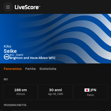
Kiko
Seike
#11 - Avanti
Brighton and Hove Albion WFC
Panoramica
Partite
Statistiche
BIO
166 cm
30 anni
JPN
Altezza
Ago 08, 1996
Paese
PROSSIMA PARTITA