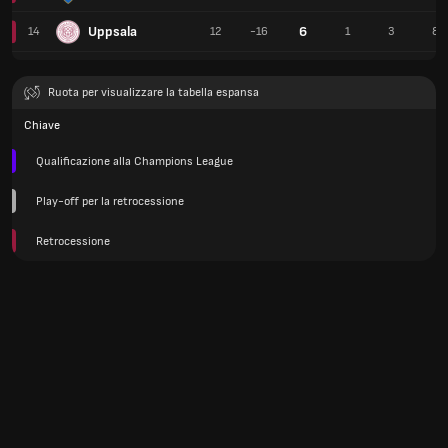
Uppsala
6
14
12
-16
1
3
8
Ruota per visualizzare la tabella espansa
Chiave
Qualificazione alla Champions League
Play-off per la retrocessione
Retrocessione