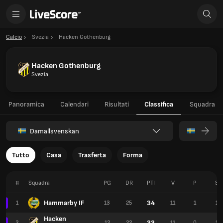
Calcio
Svezia
Hacken Gothenburg
Hacken Gothenburg
Svezia
Panoramica
Calendari
Risultati
Classifica
Squadra
Damallsvenskan
Tutto
Casa
Trasferta
Forma
#
Squadra
PG
DR
PTI
V
P
S
Hammarby IF
34
1
13
25
11
1
1
Hacken
33
2
12
22
11
0
1