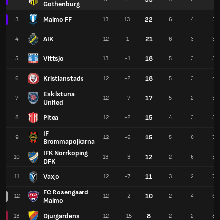
Gothenburg
Malmo FF
22
3
13
13
6
4
3
AIK
21
4
12
1
6
3
3
Vittsjo
18
5
13
-1
5
3
5
Kristianstads
18
6
12
-2
5
3
4
Eskilstuna
17
7
12
-7
5
2
5
United
Pitea
15
8
12
-2
4
3
5
IF
15
9
12
-6
5
0
7
Brommapojkarna
IFK Norrkoping
12
10
13
-3
2
6
5
DFK
Vaxjo
11
11
12
-7
3
2
7
FC Rosengaard
10
12
12
-2
2
4
6
Malmo
Djurgardens
8
13
12
-15
2
2
8