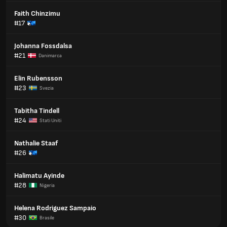
Faith Chinzimu
#17
Johanna Fossdalsa
#21
Danimarca
Elin Rubensson
#23
Svezia
Tabitha Tindell
#24
Stati Uniti
Nathalie Staaf
#26
Halimatu Ayinde
#28
Nigeria
Helena Rodriguez Sampaio
#30
Brasile