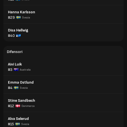
Hanna Karlsson
#29
Svezia
Disa Hellwig
#40
Difensori
Aivi Luik
#3
Australia
Emma Ostlund
#4
Svezia
Stine Sandbech
#12
Danimarca
Alva Selerud
#15
Svezia