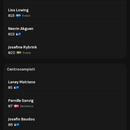
Lisa Lowing
#18
Svezia
Nesrin Akguen
#19
Josefine Rybrink
#20
Svezia
Centrocampisti
Laney Matriano
#5
Pernille Sanvig
#7
Danimarca
Josefin Baudou
#8