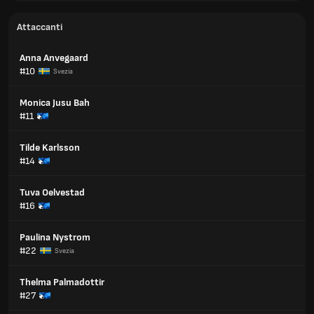
Attaccanti
Anna Anvegaard
#10
Svezia
Monica Jusu Bah
#11
Tilde Karlsson
#14
Tuva Oelvestad
#16
Paulina Nystrom
#22
Svezia
Thelma Palmadottir
#27