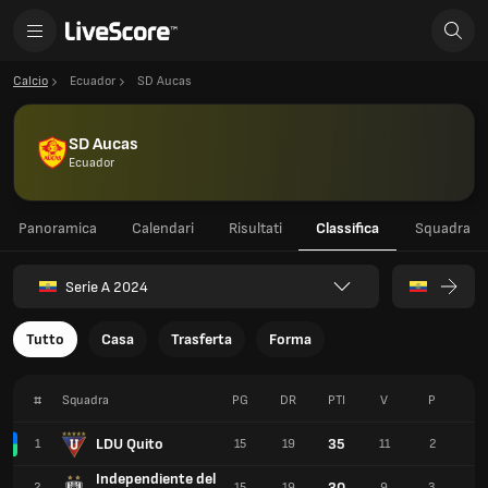
Calcio
Ecuador
SD Aucas
SD Aucas
Ecuador
Panoramica
Calendari
Risultati
Classifica
Squadra
Serie A 2024
Tutto
Casa
Trasferta
Forma
#
Squadra
PG
DR
PTI
V
P
S
LDU Quito
35
1
15
19
11
2
2
Independiente del
30
2
15
19
9
3
3