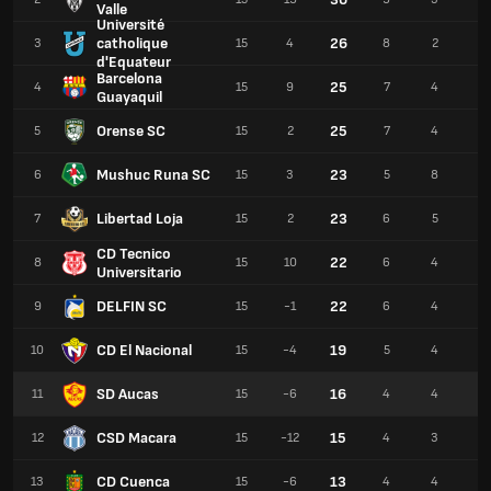
Valle
Université
catholique
26
3
15
4
8
2
5
d'Equateur
Barcelona
25
4
15
9
7
4
4
Guayaquil
Orense SC
25
5
15
2
7
4
4
Mushuc Runa SC
23
6
15
3
5
8
2
Libertad Loja
23
7
15
2
6
5
4
CD Tecnico
22
8
15
10
6
4
5
Universitario
DELFIN SC
22
9
15
-1
6
4
5
CD El Nacional
19
10
15
-4
5
4
6
SD Aucas
16
11
15
-6
4
4
7
CSD Macara
15
12
15
-12
4
3
8
CD Cuenca
13
13
15
-6
4
4
7