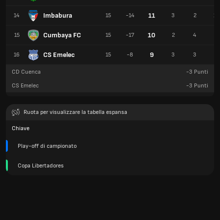
Imbabura
11
14
15
-14
3
2
10
Cumbaya FC
10
15
15
-17
2
4
9
CS Emelec
9
16
15
-8
3
3
9
CD Cuenca
-3
Punti
CS Emelec
-3
Punti
Ruota per visualizzare la tabella espansa
Chiave
Play-off di campionato
Copa Libertadores