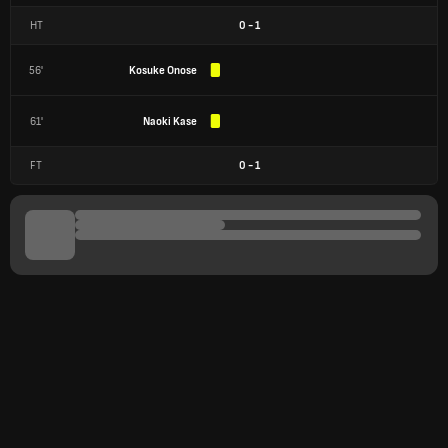
HT
0
-
1
56'
Kosuke Onose
61'
Naoki Kase
FT
0
-
1