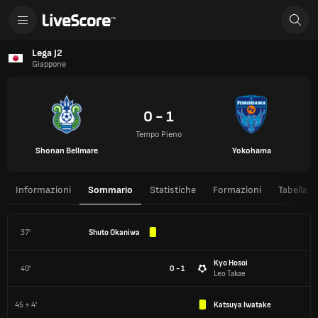
Lega J2
Giappone
0 - 1
Tempo Pieno
Shonan Bellmare
Yokohama
Informazioni
Sommario
Statistiche
Formazioni
Tabella
37'
Shuto Okaniwa
Kyo Hosoi
40'
0 - 1
Leo Takae
45 + 4'
Katsuya Iwatake