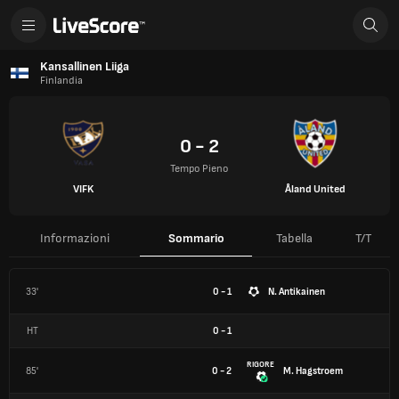
Kansallinen Liiga
Finlandia
0 - 2
Tempo Pieno
VIFK
Åland United
Informazioni
Sommario
Tabella
T/T
33'
0 - 1
N. Antikainen
HT
0
-
1
RIGORE
85'
0 - 2
M. Hagstroem