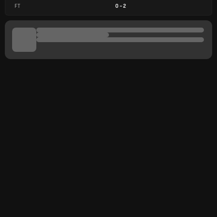
FT
0
-
2