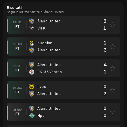
Risultati
Segui le ultime partite di Åland United
6
Åland United
25 LUG
FT
1
VIFK
1
Kuopion
18 LUG
FT
3
Åland United
4
Åland United
12 LUG
FT
1
PK-35 Vantaa
0
Ilves
04 LUG
FT
2
Åland United
0
Åland United
28 GIU
FT
0
Hps