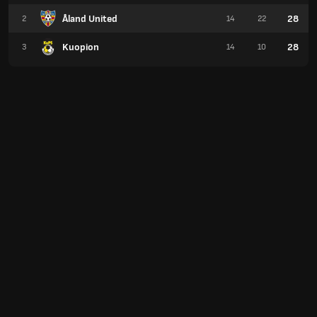
Åland United
28
2
14
22
Kuopion
28
3
14
10