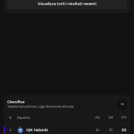
Visualizza tutti i risultati recenti
Classifica
Tabella Kansallinen Liiga femminile attuale
#
Squadra
PG
DR
PTI
HJK Helsinki
39
1
14
31