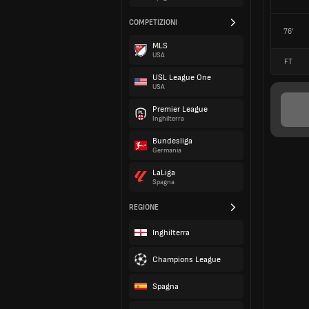
COMPETIZIONI
76'
MLS
USA
FT
USL League One
USA
Premier League
Inghilterra
Bundesliga
Germania
LaLiga
Spagna
REGIONE
Inghilterra
Champions League
Spagna