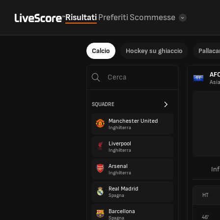
Risultati
Preferiti
Scommesse
Calcio
Hockey su ghiaccio
Pallac
AFC
Asi
SQUADRE
Manchester United
Inghilterra
Liverpool
Inghilterra
Arsenal
In
Inghilterra
Real Madrid
HT
Spagna
Barcellona
46'
Spagna