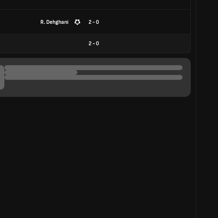
R. Dehghani
2 - 0
2
-
0