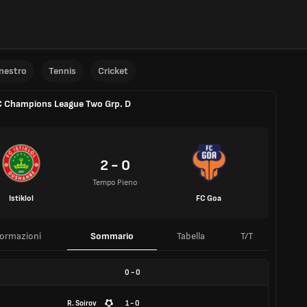
anestro
Tennis
Cricket
 Champions League Two Grp. D
a
2 - 0
Tempo Pieno
Istiklol
FC Goa
formazioni
Sommario
Tabella
T/T
0
-
0
R. Soirov
1 - 0