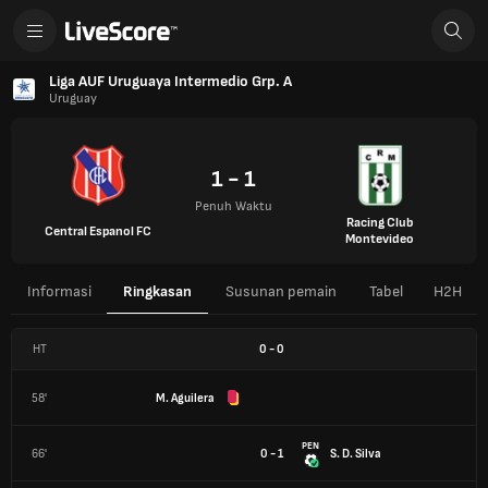
Liga AUF Uruguaya Intermedio Grp. A
Uruguay
1 - 1
Penuh Waktu
Racing Club
Central Espanol FC
Montevideo
Informasi
Ringkasan
Susunan pemain
Tabel
H2H
HT
0
-
0
58'
M. Aguilera
PEN
66'
0 - 1
S. D. Silva