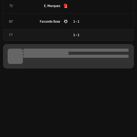
71'
E. Marquez
82'
Facundo Sosa
1 - 1
FT
1
-
1