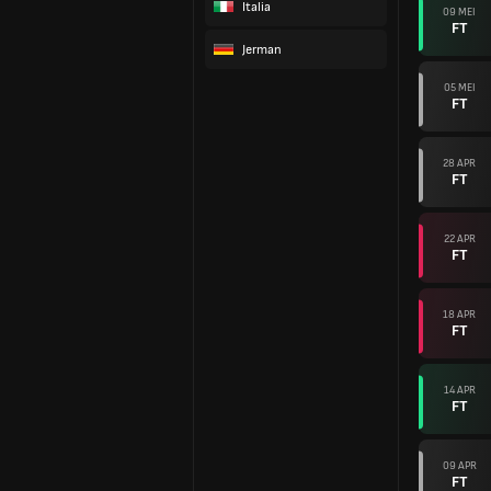
Italia
09 MEI
FT
Jerman
05 MEI
FT
28 APR
FT
22 APR
FT
18 APR
FT
14 APR
FT
09 APR
FT