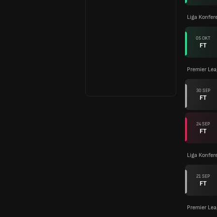
Liga Konfer
05 OKT
FT
Premier Le
30 SEP
FT
24 SEP
FT
Liga Konfer
21 SEP
FT
Premier Le