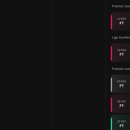
Premier Le
12 NOV
FT
Liga Konfer
09 NOV
FT
Premier Le
05 NOV
FT
28 OKT
FT
20 OKT
FT