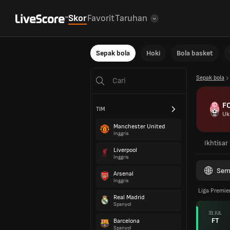
Skor
Favorit
Taruhan
Sepak bola
Hoki
Bola basket
Sepak bola
F
TIM
Uk
Manchester United
Inggris
Ikhtisar
Liverpool
Inggris
Sem
Arsenal
Inggris
Liga Premie
Real Madrid
Spanyol
31 JUL
FT
Barcelona
Spanyol