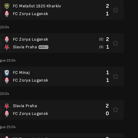
2
FC Metalist 1925 Kharkiv
1
FC Zorya Lugansk
 23/24
2
FC Zorya Lugansk
(2)
1
Slavia Praha
(3)
ague 23/24
1
FC Minaj
1
FC Zorya Lugansk
 23/24
2
Slavia Praha
0
FC Zorya Lugansk
ague 23/24