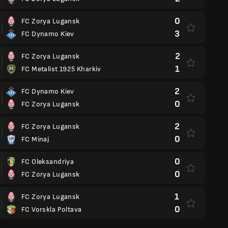
0
FC Zorya Lugansk
3
FC Dynamo Kiev
2
FC Zorya Lugansk
1
FC Metalist 1925 Kharkiv
2
FC Dynamo Kiev
0
FC Zorya Lugansk
2
FC Zorya Lugansk
0
FC Minaj
0
FC Oleksandriya
0
FC Zorya Lugansk
1
FC Zorya Lugansk
0
FC Vorskla Poltava