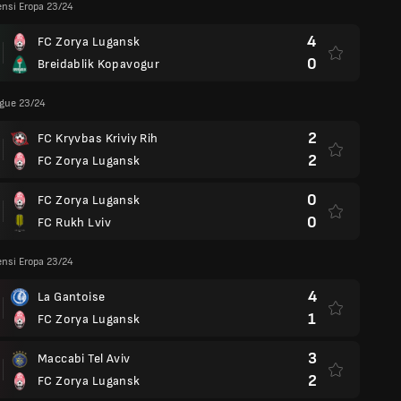
ensi Eropa 23/24
4
FC Zorya Lugansk
0
Breidablik Kopavogur
ague 23/24
2
FC Kryvbas Kriviy Rih
2
FC Zorya Lugansk
0
FC Zorya Lugansk
0
FC Rukh Lviv
ensi Eropa 23/24
4
La Gantoise
1
FC Zorya Lugansk
3
Maccabi Tel Aviv
2
FC Zorya Lugansk