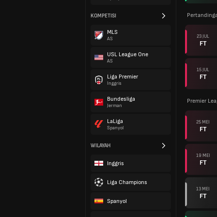
Pertanding
KOMPETISI
MLS
23 JUL
AS
FT
USL League One
AS
15 JUL
FT
Liga Premier
Inggris
Bundesliga
Premier Le
Jerman
LaLiga
25 MEI
FT
Spanyol
WILAYAH
19 MEI
FT
Inggris
Liga Champions
13 MEI
FT
Spanyol