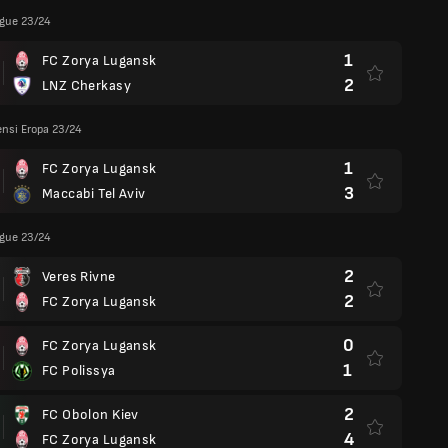
ague 23/24
1
FC Zorya Lugansk
2
LNZ Cherkasy
ensi Eropa 23/24
1
FC Zorya Lugansk
3
Maccabi Tel Aviv
ague 23/24
2
Veres Rivne
2
FC Zorya Lugansk
0
FC Zorya Lugansk
1
FC Polissya
2
FC Obolon Kiev
4
FC Zorya Lugansk