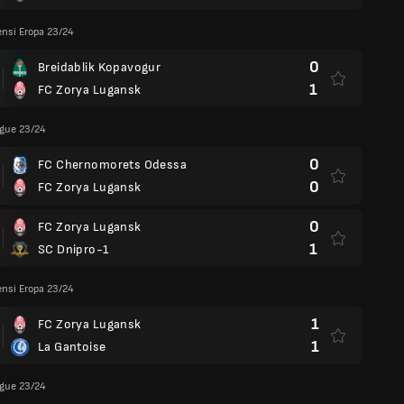
ensi Eropa 23/24
0
Breidablik Kopavogur
1
FC Zorya Lugansk
ague 23/24
0
FC Chernomorets Odessa
0
FC Zorya Lugansk
0
FC Zorya Lugansk
1
SC Dnipro-1
ensi Eropa 23/24
1
FC Zorya Lugansk
1
La Gantoise
ague 23/24