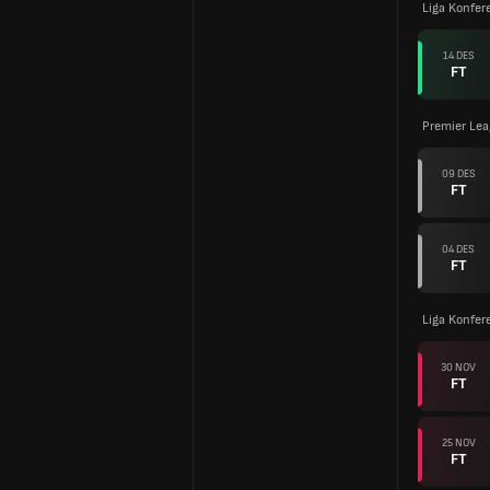
Liga Konfer
14 DES
FT
Premier Le
09 DES
FT
04 DES
FT
Liga Konfer
30 NOV
FT
25 NOV
FT