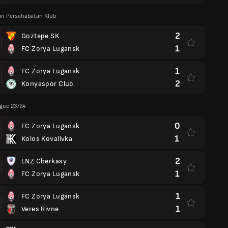
an Persahabatan Klub
2
Goztepe SK
1
FC Zorya Lugansk
1
FC Zorya Lugansk
2
Konyaspor Club
ague 23/24
0
FC Zorya Lugansk
1
Kolos Kovalivka
2
LNZ Cherkasy
1
FC Zorya Lugansk
1
FC Zorya Lugansk
1
Veres Rivne