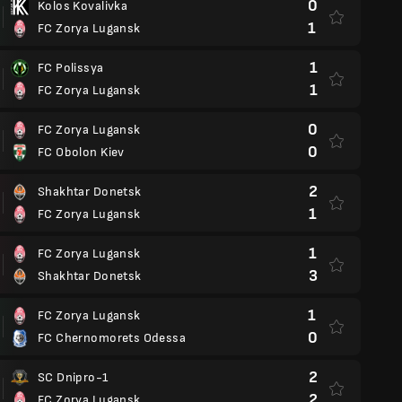
0
Kolos Kovalivka
1
FC Zorya Lugansk
1
FC Polissya
1
FC Zorya Lugansk
0
FC Zorya Lugansk
0
FC Obolon Kiev
2
Shakhtar Donetsk
1
FC Zorya Lugansk
1
FC Zorya Lugansk
3
Shakhtar Donetsk
1
FC Zorya Lugansk
0
FC Chernomorets Odessa
2
SC Dnipro-1
2
FC Zorya Lugansk