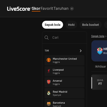
Skor
Favorit
Taruhan
Sepak bola
Hoki
Bola basket
Sepak bola
H
TIM
Kr
Manchester United
Inggris
Ikhtisar
Liverpool
Inggris
19 JUL
Arsenal
FT
Inggris
Real Madrid
Spanyol
Barcelona
Spanyol