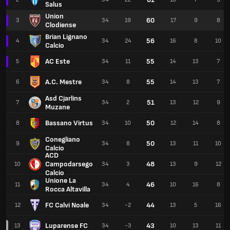
Salus
Union
60
3
34
19
17
9
8
Clodiense
Brian Lignano
56
4
34
24
16
8
10
Calcio
AC Este
55
5
34
11
14
13
7
A.C. Mestre
55
6
34
8
14
13
7
Asd Cjarlins
51
7
34
2
13
12
9
Muzane
Bassano Virtus
50
8
34
10
12
14
8
Conegliano
50
9
34
8
13
11
10
Calcio
ACD
Campodarsego
48
10
34
3
13
9
12
Calcio
Unione La
46
11
34
4
10
16
8
Rocca Altavilla
FC Calvi Noale
44
12
34
-2
13
5
16
Luparense FC
43
13
34
-3
10
13
11