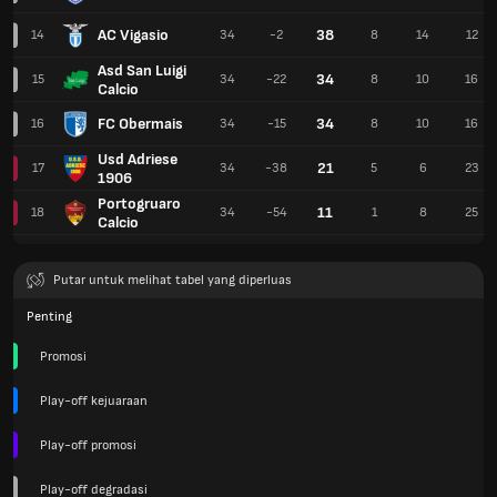
AC Vigasio
38
14
34
-2
8
14
12
Asd San Luigi
34
15
34
-22
8
10
16
Calcio
FC Obermais
34
16
34
-15
8
10
16
Usd Adriese
21
17
34
-38
5
6
23
1906
Portogruaro
11
18
34
-54
1
8
25
Calcio
Putar untuk melihat tabel yang diperluas
Penting
Promosi
Play-off kejuaraan
Play-off promosi
Play-off degradasi