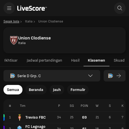
Sepak bola
Italia
Union Clodiense
Union Clodiense
Italia
Ikhtisar
Jadwal pertandingan
Hasil
Klasemen
Skuad
Serie D Grp. C
Semua
Beranda
Jauh
Formulir
#
Tim
P
SG
POIN
W
S
K
Treviso FBC
69
1
34
25
21
6
7
FC Legnago
61
2
34
22
18
7
9