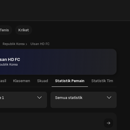
Tenis
Kriket
Republik Korea
Ulsan HD FC
lsan HD FC
publik Korea
asil
Klasemen
Skuad
Statistik Pemain
Statistik Tim
e 1
Semua statistik