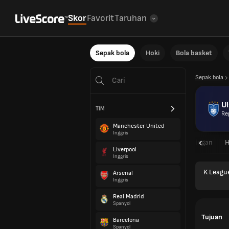
Skor
Favorit
Taruhan
Sepak bola
Hoki
Bola basket
Sepak bola
U
TIM
Re
Manchester United
Inggris
Ikhtisar
Jadwal pertandingan
H
Liverpool
Inggris
K Leagu
Arsenal
Inggris
Real Madrid
Spanyol
Tujuan
Barcelona
Spanyol