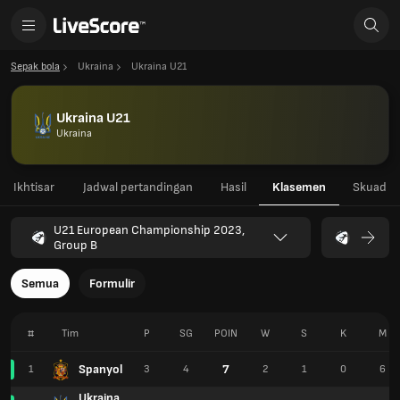
Sepak bola
Ukraina
Ukraina U21
Ukraina U21
Ukraina
Ikhtisar
Jadwal pertandingan
Hasil
Klasemen
Skuad
U21 European Championship 2023,
Group B
Semua
Formulir
#
Tim
P
SG
POIN
W
S
K
M
Spanyol
7
1
3
4
2
1
0
6
Ukraina