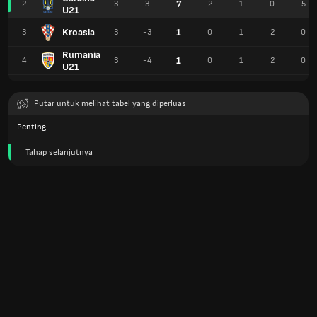
7
2
3
3
2
1
0
5
U21
Kroasia
1
3
3
-3
0
1
2
0
Rumania
1
4
3
-4
0
1
2
0
U21
Putar untuk melihat tabel yang diperluas
Penting
Tahap selanjutnya