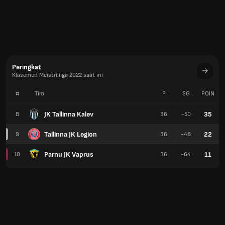
Peringkat
Klasemen Meistriliiga 2022 saat ini
#
Tim
P
SG
POIN
JK Tallinna Kalev
35
8
36
-50
Tallinna JK Legion
22
9
36
-48
Parnu JK Vaprus
11
10
36
-64