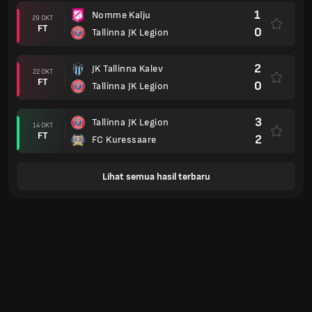
1
Nomme Kalju
29 OKT
FT
0
Tallinna JK Legion
2
JK Tallinna Kalev
22 OKT
FT
0
Tallinna JK Legion
3
Tallinna JK Legion
14 OKT
FT
2
FC Kuressaare
Lihat semua hasil terbaru