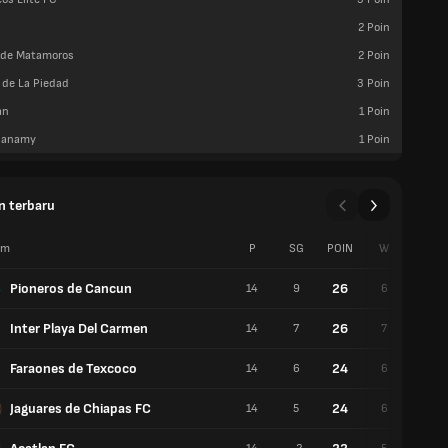
2
Poin
 de Matamoros
2
Poin
 de La Piedad
3
Poin
an
1
Poin
Canamy
1
Poin
n terbaru
im
P
SG
POIN
W
S
Pioneros de Cancun
26
14
9
6
6
Inter Playa Del Carmen
26
14
7
7
4
Faraones de Texcoco
24
14
6
6
4
Jaguares de Chiapas FC
24
14
5
6
5