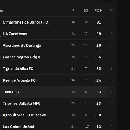
im
P
SG
POIN
W
S
Cimarrones de Sonora FC
31
14
12
9
2
UA Zacatecas
29
14
10
9
2
Alacranes de Durango
26
14
10
5
8
Leones Negros Udg II
26
14
7
7
3
Tigres de Alica FC
25
14
7
8
1
Real de Arteaga FC
24
14
-1
6
4
Tecos FC
23
14
3
7
1
Tritones Vallarta MFC
23
14
1
6
3
Agricultores FC Guasave
20
14
2
6
2
Los Cabos United
13
14
-17
4
1