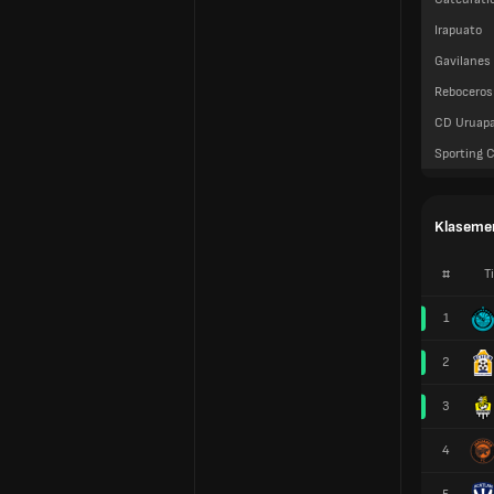
Irapuato
Gavilanes
Reboceros
CD Uruap
Sporting 
Klaseme
#
T
1
2
3
4