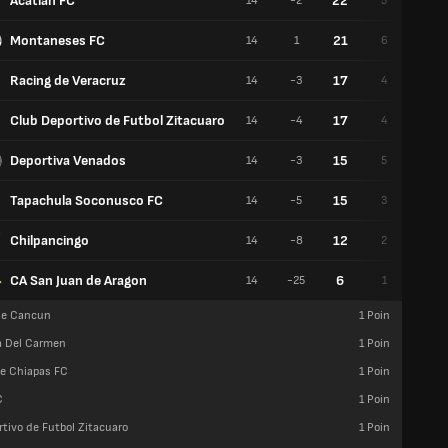
Acatlan FC
22
14
-2
5
5
Montaneses FC
21
14
1
6
3
Racing de Veracruz
17
14
-3
4
4
Club Deportivo de Futbol Zitacuaro
17
14
-4
4
4
Deportiva Venados
15
14
-3
5
3
Tapachula Soconusco FC
15
14
-5
3
6
Chilpancingo
12
14
-8
2
5
CA San Juan de Aragon
6
14
-25
1
3
de Cancun
1
Poin
ya Del Carmen
1
Poin
de Chiapas FC
1
Poin
C
1
Poin
tivo de Futbol Zitacuaro
1
Poin