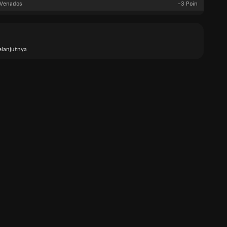
 Venados
-3
Poin
elanjutnya