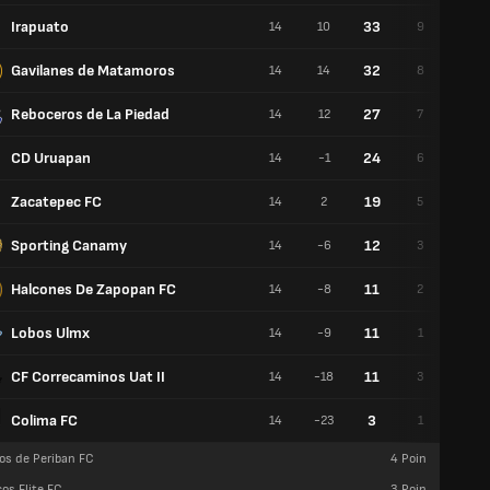
Irapuato
33
14
10
9
4
Gavilanes de Matamoros
32
14
14
8
5
Reboceros de La Piedad
27
14
12
7
3
CD Uruapan
24
14
-1
6
3
Zacatepec FC
19
14
2
5
4
Sporting Canamy
12
14
-6
3
2
Halcones De Zapopan FC
11
14
-8
2
4
Lobos Ulmx
11
14
-9
1
8
CF Correcaminos Uat II
11
14
-18
3
2
Colima FC
3
14
-23
1
0
os de Periban FC
4
Poin
os Elite FC
3
Poin