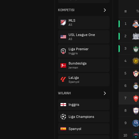
KOMPETISI
#
T
MLS
1
AS
USL League One
2
AS
3
Liga Premier
Inggris
4
Bundesliga
Jerman
5
LaLiga
Spanyol
6
WILAYAH
7
Inggris
8
Liga Champions
9
Spanyol
10