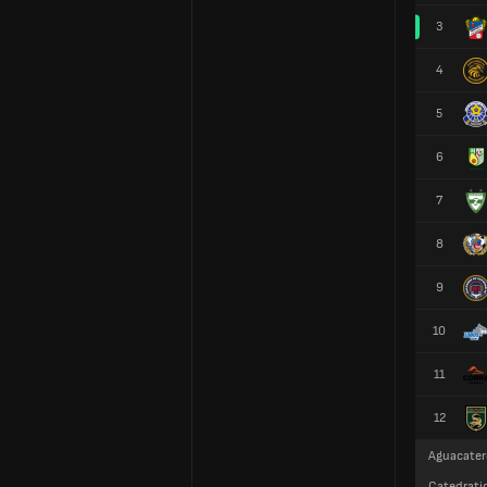
3
4
5
6
7
8
9
10
11
12
Aguacater
Catedratic