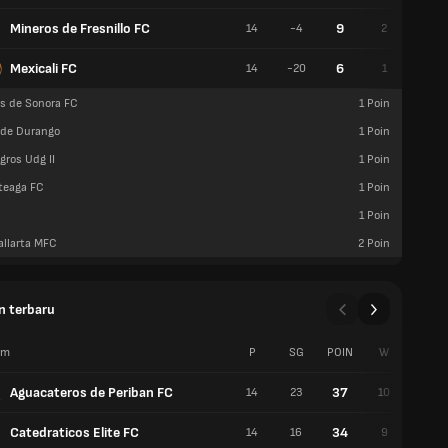
Mineros de Fresnillo FC
9
14
-4
2
3
Mexicali FC
6
14
-20
1
3
s de Sonora FC
1
Poin
 de Durango
1
Poin
gros Udg II
1
Poin
rteaga FC
1
Poin
1
Poin
allarta MFC
2
Poin
n terbaru
im
P
SG
POIN
W
S
Aguacateros de Periban FC
37
14
23
10
3
Catedraticos Elite FC
34
14
16
9
3