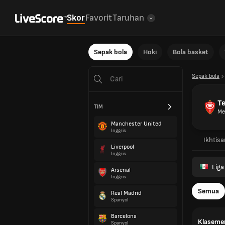
Skor
Favorit
Taruhan
Sepak bola
Hoki
Bola basket
Sepak bola
T
TIM
Me
Manchester United
Inggris
Ikhtisa
Liverpool
Inggris
Liga
Arsenal
Inggris
Semua
Real Madrid
Spanyol
Barcelona
Klaseme
Spanyol