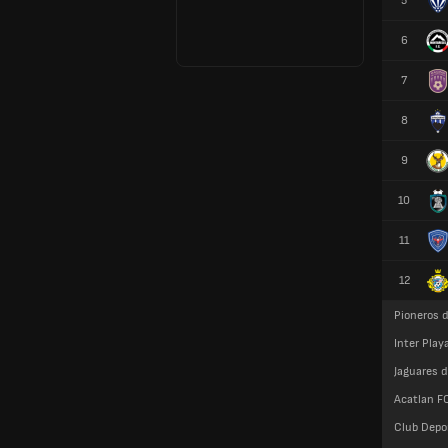
5
6
7
8
9
10
11
12
Pioneros 
Inter Pla
Jaguares 
Acatlan F
Club Depor