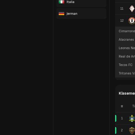
Italia
11
Jerman
12
Cimarrone
Alacranes
Leones Ne
Real de A
Tecos FC
Tritones V
Klaseme
#
T
1
2