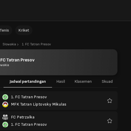
Tenis
Kriket
Slowakia
1. FC Tatran Presov
 FC Tatran Presov
owakia
Jadwal pertandingan
Hasil
Klasemen
Skuad
1. FC Tatran Presov
MFK Tatran Liptovsky Mikulas
Favorit
FC Petrzalka
1. FC Tatran Presov
Favorit