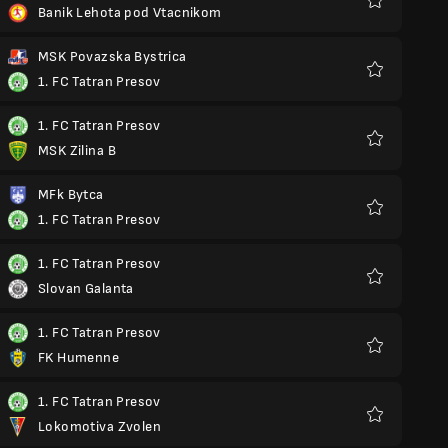
Banik Lehota pod Vtacnikom
Favorit
MSK Povazska Bystrica
1. FC Tatran Presov
Favorit
1. FC Tatran Presov
MSK Zilina B
Favorit
MFk Bytca
1. FC Tatran Presov
Favorit
1. FC Tatran Presov
Slovan Galanta
Favorit
1. FC Tatran Presov
FK Humenne
Favorit
1. FC Tatran Presov
Lokomotiva Zvolen
Favorit