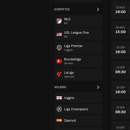
22 AGU
KOMPETISI
16:00
MLS
AS
28 AGU
15:00
USL League One
AS
Liga Premier
05 SEP
Inggris
16:00
Bundesliga
Jerman
13 SEP
08:30
LaLiga
Spanyol
WILAYAH
19 SEP
16:00
Inggris
27 SEP
Liga Champions
08:30
Spanyol
03 OKT