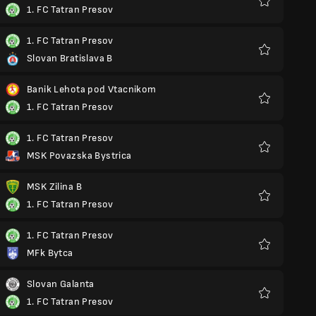
1. FC Tatran Presov
Favorit
1. FC Tatran Presov
Slovan Bratislava B
Favorit
Banik Lehota pod Vtacnikom
1. FC Tatran Presov
Favorit
1. FC Tatran Presov
MSK Povazska Bystrica
Favorit
MSK Zilina B
1. FC Tatran Presov
Favorit
1. FC Tatran Presov
MFk Bytca
Favorit
Slovan Galanta
1. FC Tatran Presov
Favorit