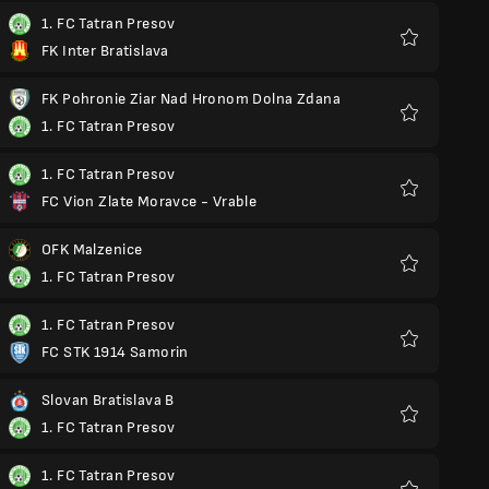
1. FC Tatran Presov
FK Inter Bratislava
Favorit
FK Pohronie Ziar Nad Hronom Dolna Zdana
1. FC Tatran Presov
Favorit
1. FC Tatran Presov
FC Vion Zlate Moravce - Vrable
Favorit
OFK Malzenice
1. FC Tatran Presov
Favorit
1. FC Tatran Presov
FC STK 1914 Samorin
Favorit
Slovan Bratislava B
1. FC Tatran Presov
Favorit
1. FC Tatran Presov