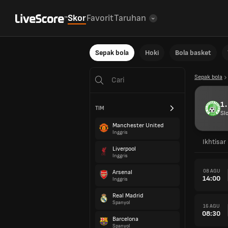
Skor
Favorit
Taruhan
Sepak bola
Hoki
Bola basket
Sepak bola
1.
TIM
Sl
Manchester United
Inggris
Ikhtisar
Liverpool
Inggris
08 AGU
Arsenal
14:00
Inggris
Real Madrid
Spanyol
16 AGU
08:30
Barcelona
Spanyol