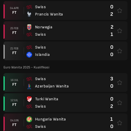
0
Swiss
04 APR
FT
2
Prancis Wanita
2
Norwegia
25 FEB
FT
1
Swiss
0
Swiss
21 FEB
FT
0
Islandia
Euro Wanita 2025 - Kualifikasi
3
Swiss
16 JUL
FT
0
Azerbaijan Wanita
0
Turki Wanita
12 JUL
FT
2
Swiss
1
Hungaria Wanita
04 JUN
FT
0
Swiss