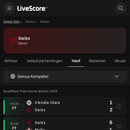
Sepak bola
Swiss
Swiss
Swiss
Swiss
Ikhtisar
Jadwal pertandingan
Hasil
Klasemen
Skuad
Semua Kompetisi
Kualifikasi Piala Dunia Wanita UEFA
1
Irlandia Utara
09 JUN
FT
2
Swiss
6
Swiss
05 JUN
FT
1
Malta