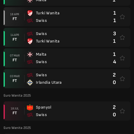
1
Turki Wanita
18 APR
FT
1
Swiss
3
Swiss
14 APR
FT
1
Turki Wanita
1
Malta
07 MAR
FT
4
Swiss
2
Swiss
03 MAR
FT
0
Irlandia Utara
Euro Wanita 2025
2
Spanyol
18 JUL
FT
0
Swiss
Euro Wanita 2025