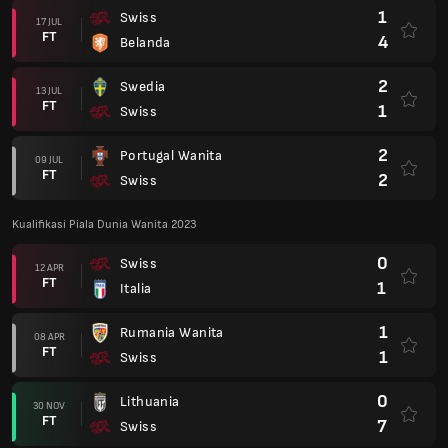
1
Swiss
17 JUL
FT
4
Belanda
2
Swedia
13 JUL
FT
1
Swiss
2
Portugal Wanita
09 JUL
FT
2
Swiss
Kualifikasi Piala Dunia Wanita 2023
0
Swiss
12 APR
FT
1
Italia
1
Rumania Wanita
08 APR
FT
1
Swiss
0
Lithuania
30 NOV
FT
7
Swiss