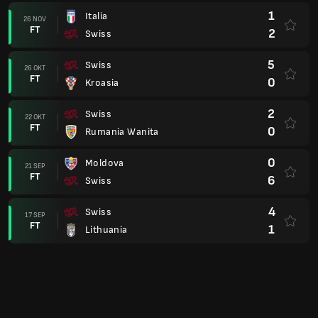
1
Italia
26 NOV
FT
2
Swiss
5
Swiss
26 OKT
FT
0
Kroasia
2
Swiss
22 OKT
FT
0
Rumania Wanita
0
Moldova
21 SEP
FT
6
Swiss
4
Swiss
17 SEP
FT
1
Lithuania