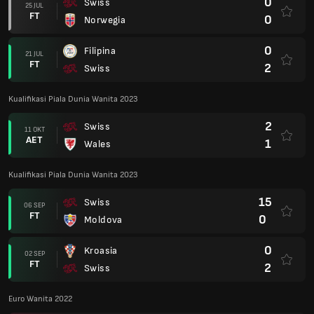
0
Swiss
25 JUL
FT
0
Norwegia
0
Filipina
21 JUL
FT
2
Swiss
Kualifikasi Piala Dunia Wanita 2023
2
Swiss
11 OKT
AET
1
Wales
Kualifikasi Piala Dunia Wanita 2023
15
Swiss
06 SEP
FT
0
Moldova
0
Kroasia
02 SEP
FT
2
Swiss
Euro Wanita 2022