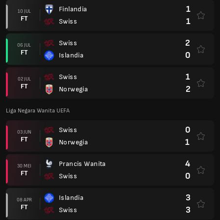
1
Finlandia
10 JUL
FT
1
Swiss
2
Swiss
06 JUL
FT
0
Islandia
1
Swiss
02 JUL
FT
2
Norwegia
Liga Negara Wanita UEFA
0
Swiss
03 JUN
FT
1
Norwegia
4
Prancis Wanita
30 MEI
FT
0
Swiss
3
Islandia
08 APR
FT
3
Swiss