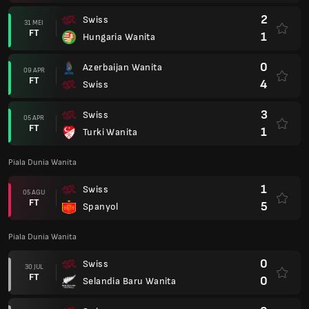
2
Swiss
31 MEI
FT
1
Hungaria Wanita
0
Azerbaijan Wanita
09 APR
FT
4
Swiss
3
Swiss
05 APR
FT
1
Turki Wanita
Piala Dunia Wanita
1
Swiss
05 AGU
FT
5
Spanyol
Piala Dunia Wanita
0
Swiss
30 JUL
FT
0
Selandia Baru Wanita