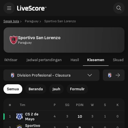
Sepak bola
Paraguay
Sportivo San Lorenzo
Sportivo San Lorenzo
Paraguay
Ikhtisar
Jadwal pertandingan
Hasil
Klasemen
Skuad
Division Profesional - Clausura
Semua
Beranda
Jauh
Formulir
#
Tim
P
SG
POIN
W
S
K
CS 2 de
10
1
4
3
3
1
0
Mayo
Sportivo
9
2
3
7
3
0
0