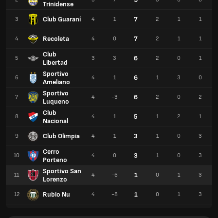
Trinidense
Club Guaraní
7
3
4
1
2
1
1
Recoleta
7
4
4
0
2
1
1
Club
6
5
3
3
2
0
1
Libertad
Sportivo
6
6
4
1
1
3
0
Ameliano
Sportivo
6
7
4
-3
2
0
2
Luqueno
Club
5
8
4
1
1
2
1
Nacional
Club Olimpia
3
9
4
1
1
0
3
Cerro
3
10
4
0
1
0
3
Porteno
Sportivo San
1
11
4
-6
0
1
3
Lorenzo
Rubio Nu
1
12
4
-8
0
1
3