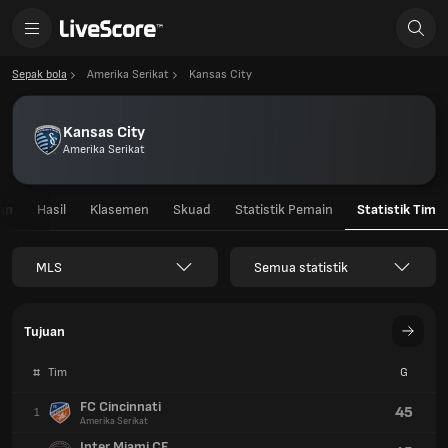
Sepak bola
Amerika Serikat
Kansas City
Kansas City
Amerika Serikat
gan
Hasil
Klasemen
Skuad
Statistik Pemain
Statistik Tim
MLS
Semua statistik
Tujuan
#
Tim
G
FC Cincinnati
45
1
Amerika Serikat
Inter Miami CF