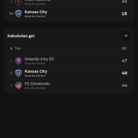
45
1
Amerika Serikat
Kansas City
18
30
Amerika Serikat
Kebobolan gol
#
Tim
GC
Orlando City SC
47
1
Amerika Serikat
Kansas City
46
2
Amerika Serikat
FC Cincinnati
44
3
Amerika Serikat