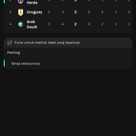
Verde
Uruguay
2
3
3
-1
0
2
1
3
Arab
2
4
3
-4
0
2
1
1
Saudi
Putar untuk melihat tabel yang diperluas
Penting
Tahap selanjutnya