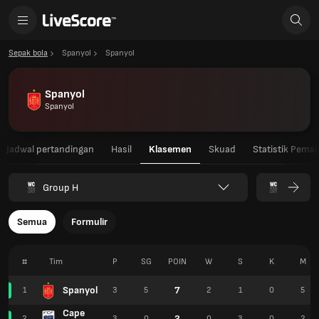
Sepak bola
Spanyol
Spanyol
Spanyol
Spanyol
Jadwal pertandingan
Hasil
Klasemen
Skuad
Statistik Pemai
Group H
Semua
Formulir
#
Tim
P
SG
POIN
W
S
K
M
Spanyol
7
1
3
5
2
1
0
5
Cape
3
2
3
0
0
3
0
2