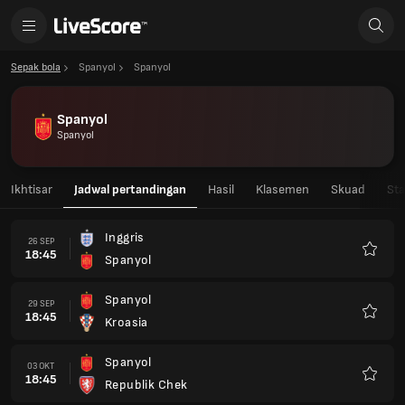
Sepak bola
Spanyol
Spanyol
Spanyol
Spanyol
Ikhtisar
Jadwal pertandingan
Hasil
Klasemen
Skuad
Sta
Inggris
26 SEP
18:45
Spanyol
Favorit
Spanyol
29 SEP
18:45
Kroasia
Favorit
Spanyol
03 OKT
18:45
Republik Chek
Favorit