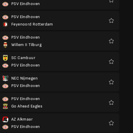
PSV Eindhoven
Favorit
PSV Eindhoven
Feyenoord Rotterdam
Favorit
PSV Eindhoven
Willem II Tilburg
Favorit
SC Cambuur
PSV Eindhoven
Favorit
NEC Nijmegen
PSV Eindhoven
Favorit
PSV Eindhoven
Go Ahead Eagles
Favorit
AZ Alkmaar
PSV Eindhoven
Favorit