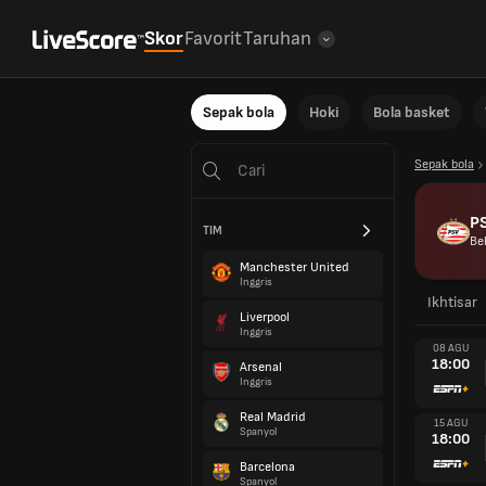
Skor
Favorit
Taruhan
Sepak bola
Hoki
Bola basket
Sepak bola
P
TIM
Be
Manchester United
Inggris
Ikhtisar
Liverpool
Inggris
08 AGU
18:00
Arsenal
Inggris
Real Madrid
15 AGU
Spanyol
18:00
Barcelona
Spanyol