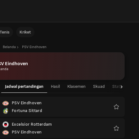
Tenis
Kriket
Belanda
PSV Eindhoven
SV Eindhoven
landa
Jadwal pertandingan
Hasil
Klasemen
Skuad
Statistik Pema
PSV Eindhoven
Fortuna Sittard
Favorit
Excelsior Rotterdam
PSV Eindhoven
Favorit