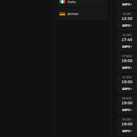
Italia
Jerman
25 OKT
13:30
31 OKT
17:45
07 NOV
19:00
21 NOV
19:00
28 NOV
19:00
05 DES
19:00