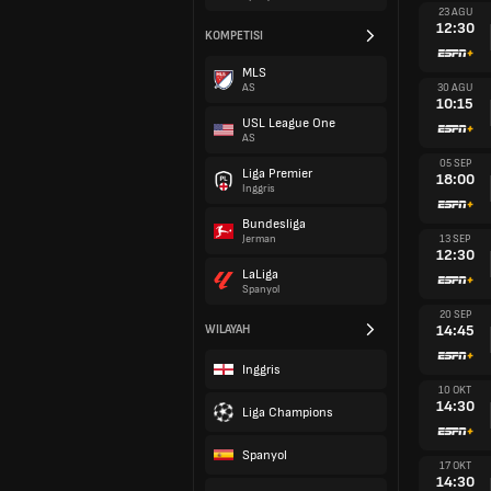
23 AGU
12:30
KOMPETISI
MLS
30 AGU
AS
10:15
USL League One
AS
05 SEP
Liga Premier
18:00
Inggris
Bundesliga
13 SEP
Jerman
12:30
LaLiga
Spanyol
20 SEP
14:45
WILAYAH
Inggris
10 OKT
14:30
Liga Champions
Spanyol
17 OKT
14:30