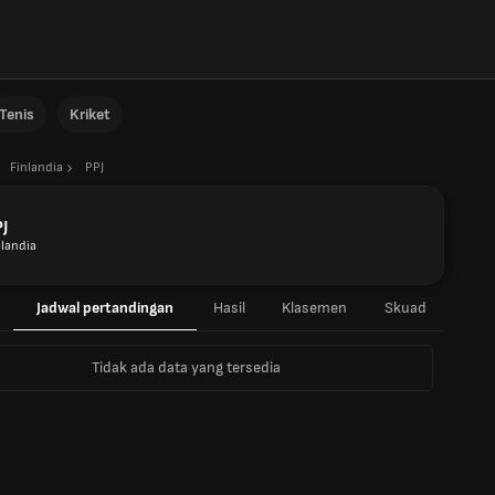
Tenis
Kriket
Finlandia
PPJ
J
nlandia
Jadwal pertandingan
Hasil
Klasemen
Skuad
Tidak ada data yang tersedia