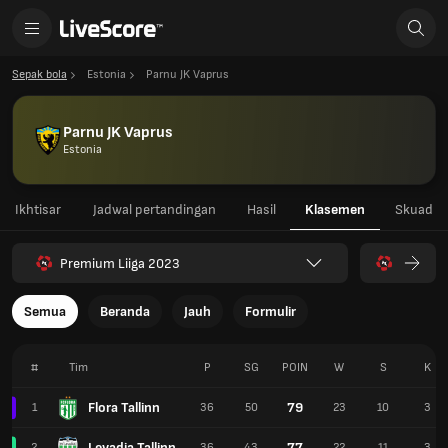
Sepak bola
Estonia
Parnu JK Vaprus
Parnu JK Vaprus
Estonia
Ikhtisar
Jadwal pertandingan
Hasil
Klasemen
Skuad
Premium Liiga 2023
Semua
Beranda
Jauh
Formulir
#
Tim
P
SG
POIN
W
S
K
Flora Tallinn
79
1
36
50
23
10
3
Levadia Tallinn
77
2
36
43
22
11
3