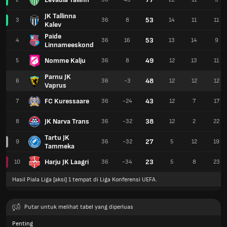
JK Tallinna
53
3
36
8
14
11
11
Kalev
Paide
53
4
36
16
13
14
9
Linnameeskond
Nomme Kalju
49
5
36
8
12
13
11
Parnu JK
48
6
36
-3
12
12
12
Vaprus
FC Kuressaare
43
7
36
-24
12
7
17
JK Narva Trans
38
8
36
-32
12
2
22
Tartu JK
27
9
36
-32
5
12
19
Tammeka
Harju JK Laagri
23
10
36
-34
5
8
23
Hasil Piala Liga [aksi] 1 tempat di Liga Konferensi UEFA.
Putar untuk melihat tabel yang diperluas
Penting