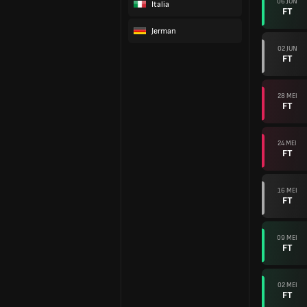
06 JUN
Italia
FT
Jerman
02 JUN
FT
28 MEI
FT
24 MEI
FT
16 MEI
FT
09 MEI
FT
02 MEI
FT