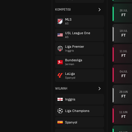
KOMPETISI
26 JUL
FT
MLS
AS
18 JUL
USL League One
FT
AS
Liga Premier
Inggris
11 JUL
FT
Bundesliga
Jerman
04 JUL
LaLiga
FT
Spanyol
WILAYAH
28 JUN
FT
Inggris
Liga Champions
11 JUN
FT
Spanyol