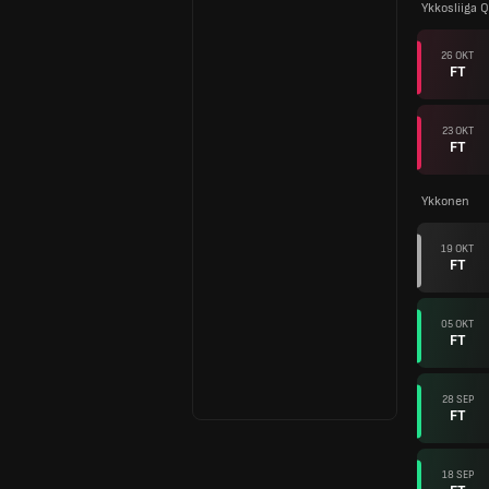
Ykkosliiga Q
26 OKT
FT
23 OKT
FT
Ykkonen
19 OKT
FT
05 OKT
FT
28 SEP
FT
18 SEP