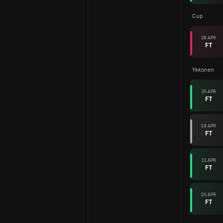
Cup
28 APR
FT
Ykkonen
25 APR
FT
19 APR
FT
11 APR
FT
05 APR
FT