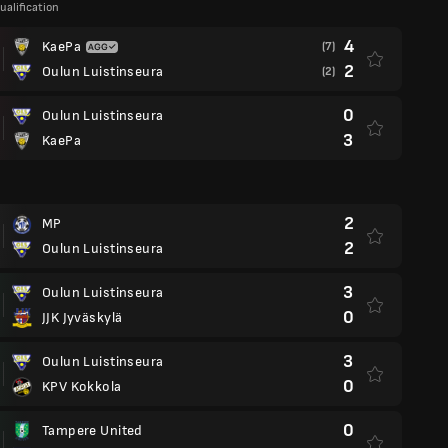
ualification
4
KaePa
(7)
2
Oulun Luistinseura
(2)
0
Oulun Luistinseura
3
KaePa
2
MP
2
Oulun Luistinseura
3
Oulun Luistinseura
0
JJK Jyväskylä
3
Oulun Luistinseura
0
KPV Kokkola
0
Tampere United