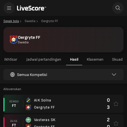
Sepak bola
Swedia
Oergryte FF
Oergryte FF
Swedia
Ikhtisar
Jadwal pertandingan
Hasil
Klasemen
Skuad
Semua Kompetisi
Allsvenskan
0
AIK Solna
02 AGU
FT
3
Oergryte FF
2
Vasteras SK
24 JUL
FT
0
Oergryte FF