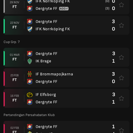
0
IFK Norrköping FK
(0)
29 NOV
FT
0
Oergryte FF
(3)
3
Oergryte FF
22 NOV
FT
0
IFK Norrköping FK
Cup Grp. 7
3
Oergryte FF
01 MAR
FT
1
IK Brage
3
IF Brommapojkarna
23 FEB
FT
0
Oergryte FF
3
IF Elfsborg
16 FEB
FT
1
Oergryte FF
Pertandingan Persahabatan Klub
1
Oergryte FF
02 FEB
FT