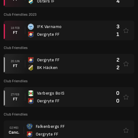
4
Osters IF
Club Friendlies 2023
3
IFK Varnamo
18 FEB
FT
1
Oergryte FF
Club Friendlies
2
Oergryte FF
20 JUN
FT
2
BK Häcken
Club Friendlies
0
Varbergs BoIS
27 FEB
FT
0
Oergryte FF
Club Friendlies
Falkenbergs FF
02 MEI
Canc.
Oergryte FF