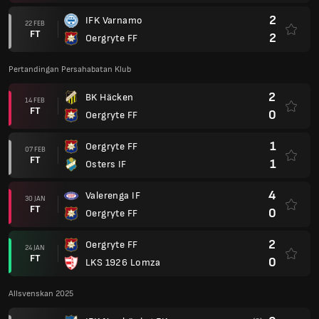
2
IFK Varnamo
22 FEB
FT
2
Oergryte FF
Pertandingan Persahabatan Klub
2
BK Häcken
14 FEB
FT
0
Oergryte FF
1
Oergryte FF
07 FEB
FT
1
Osters IF
4
Valerenga IF
30 JAN
FT
0
Oergryte FF
2
Oergryte FF
24 JAN
FT
0
LKS 1926 Lomza
Allsvenskan 2025