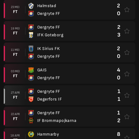
2
Halmstad
23 MEI
FT
0
Oergryte FF
2
Oergryte FF
19 MEI
FT
3
IFK Goteborg
2
IK Sirius FK
11 MEI
FT
0
Oergryte FF
4
GAIS
03 MEI
FT
0
Oergryte FF
1
Oergryte FF
27 APR
FT
1
Degerfors IF
1
Oergryte FF
22 APR
FT
2
IF Brommapojkarna
8
Hammarby
18 APR