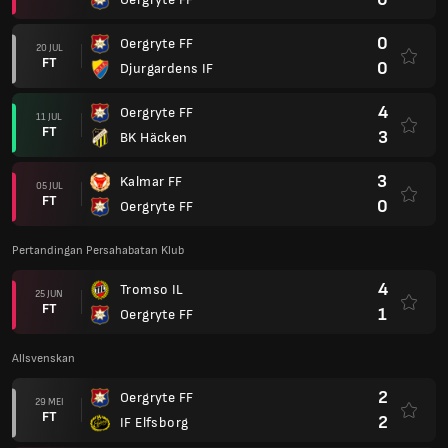
0
Oergryte FF
20 JUL
FT
0
Djurgardens IF
4
Oergryte FF
11 JUL
FT
3
BK Häcken
3
Kalmar FF
05 JUL
FT
0
Oergryte FF
Pertandingan Persahabatan Klub
4
Tromso IL
25 JUN
FT
1
Oergryte FF
Allsvenskan
2
Oergryte FF
29 MEI
FT
2
IF Elfsborg