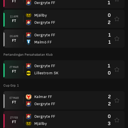
FT
1
Oergryte FF
0
Mjällby
11 APR
FT
2
Oergryte FF
1
Oergryte FF
05 APR
FT
1
Malmö FF
Pertandingan Persahabatan Klub
1
Oergryte FF
27 MAR
FT
0
Lillestrom SK
Cup Grp. 1
2
Kalmar FF
07 MAR
FT
2
Oergryte FF
0
Oergryte FF
27 FEB
FT
3
Mjällby