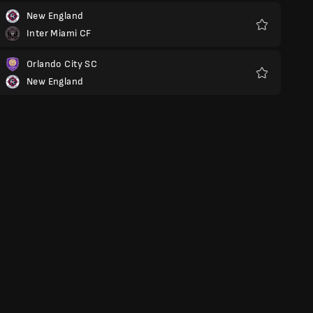
New England
Inter Miami CF
Favorit
Orlando City SC
New England
Favorit