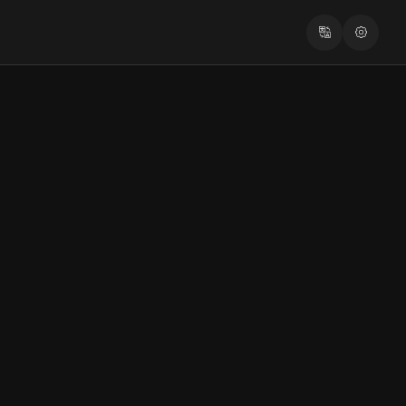
in
Statistik Tim