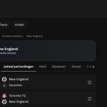
Tenis
Kriket
Amerika Serikat
New England
ew England
erika Serikat
Jadwal pertandingan
Hasil
Klasemen
Skuad
Statistik Pema
New England
Houston
Favorit
Toronto FC
New England
Favorit