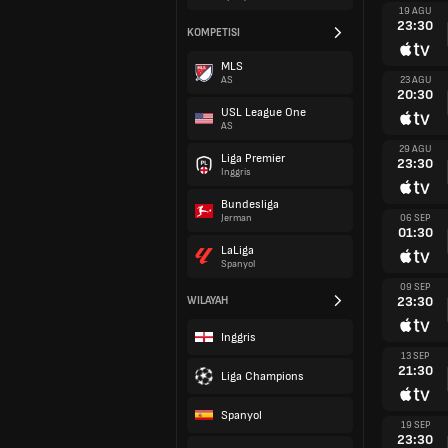
19 AGU
23:30
KOMPETISI
MLS
23 AGU
AS
20:30
USL League One
AS
29 AGU
Liga Premier
23:30
Inggris
Bundesliga
06 SEP
Jerman
01:30
LaLiga
Spanyol
09 SEP
23:30
WILAYAH
Inggris
13 SEP
21:30
Liga Champions
Spanyol
19 SEP
23:30