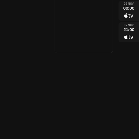
02 NOV
00:00
07 NOV
21:00