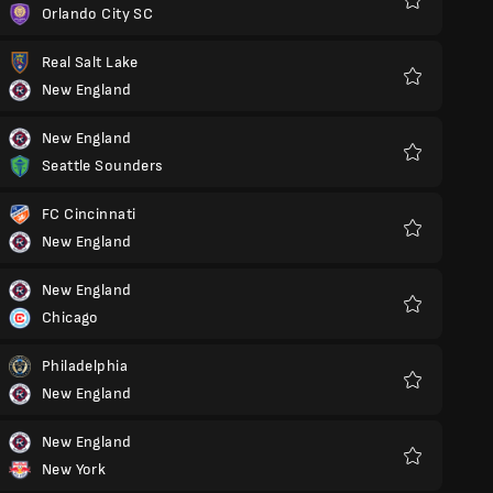
Orlando City SC
Favorit
Real Salt Lake
New England
Favorit
New England
Seattle Sounders
Favorit
FC Cincinnati
New England
Favorit
New England
Chicago
Favorit
Philadelphia
New England
Favorit
New England
New York
Favorit