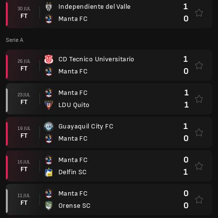
1
Independiente del Valle
30 JUL
FT
0
Manta FC
Serie A
1
CD Tecnico Universitario
26 JUL
FT
0
Manta FC
1
Manta FC
23 JUL
FT
1
LDU Quito
1
Guayaquil City FC
19 JUL
FT
0
Manta FC
0
Manta FC
15 JUL
FT
1
Delfin SC
0
Manta FC
11 JUL
FT
0
Orense SC