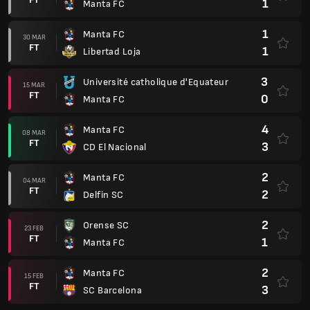
1
Manta FC
1
Manta FC
30 MAR
FT
1
Libertad Loja
3
Université catholique d'Equateur
15 MAR
FT
0
Manta FC
4
Manta FC
08 MAR
FT
3
CD El Nacional
2
Manta FC
04 MAR
FT
2
Delfin SC
2
Orense SC
23 FEB
FT
1
Manta FC
2
Manta FC
15 FEB
FT
3
SC Barcelona