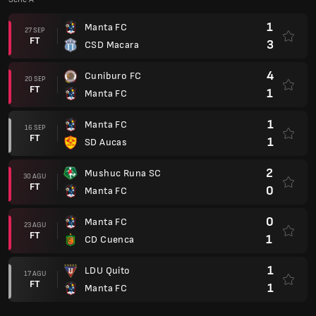
1
Manta FC
27 SEP
FT
3
CSD Macara
4
Cuniburo FC
20 SEP
FT
1
Manta FC
1
Manta FC
16 SEP
FT
1
SD Aucas
2
Mushuc Runa SC
30 AGU
FT
0
Manta FC
0
Manta FC
23 AGU
FT
1
CD Cuenca
1
LDU Quito
17 AGU
FT
1
Manta FC