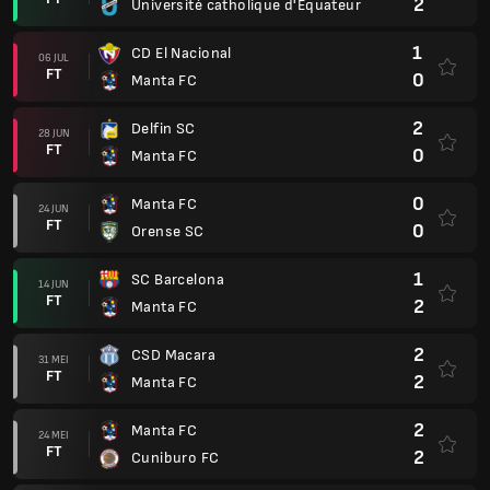
2
Université catholique d'Equateur
1
CD El Nacional
06 JUL
FT
0
Manta FC
2
Delfin SC
28 JUN
FT
0
Manta FC
0
Manta FC
24 JUN
FT
0
Orense SC
1
SC Barcelona
14 JUN
FT
2
Manta FC
2
CSD Macara
31 MEI
FT
2
Manta FC
2
Manta FC
24 MEI
FT
2
Cuniburo FC