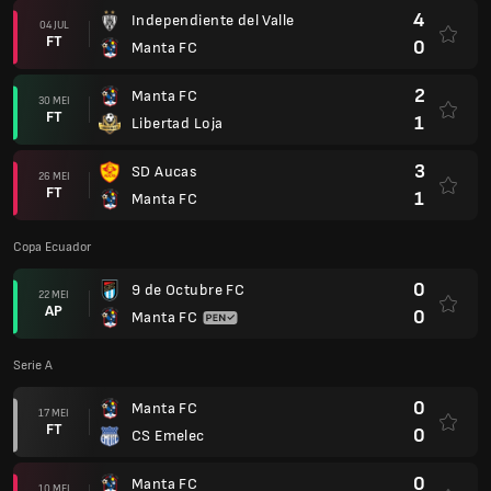
4
Independiente del Valle
04 JUL
FT
0
Manta FC
2
Manta FC
30 MEI
FT
1
Libertad Loja
3
SD Aucas
26 MEI
FT
1
Manta FC
Copa Ecuador
0
9 de Octubre FC
22 MEI
AP
0
Manta FC
Serie A
0
Manta FC
17 MEI
FT
0
CS Emelec
0
Manta FC
10 MEI