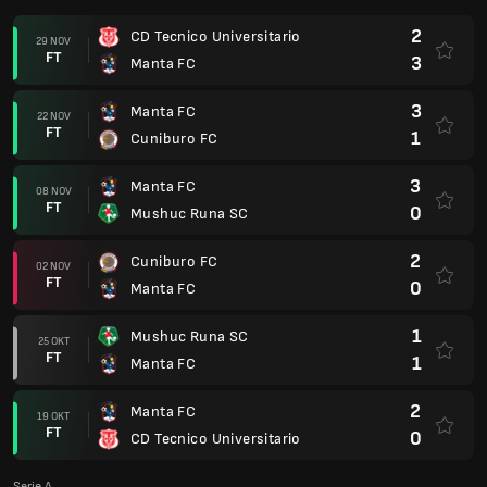
2
CD Tecnico Universitario
29 NOV
FT
3
Manta FC
3
Manta FC
22 NOV
FT
1
Cuniburo FC
3
Manta FC
08 NOV
FT
0
Mushuc Runa SC
2
Cuniburo FC
02 NOV
FT
0
Manta FC
1
Mushuc Runa SC
25 OKT
FT
1
Manta FC
2
Manta FC
19 OKT
FT
0
CD Tecnico Universitario
Serie A