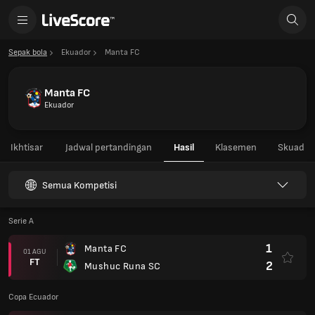
Sepak bola
Ekuador
Manta FC
Manta FC
Ekuador
Ikhtisar
Jadwal pertandingan
Hasil
Klasemen
Skuad
Semua Kompetisi
Serie A
1
Manta FC
01 AGU
FT
2
Mushuc Runa SC
Copa Ecuador