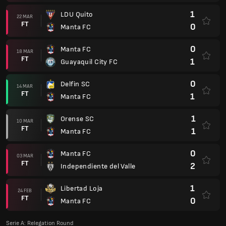
1
LDU Quito
22 MAR
FT
0
Manta FC
0
Manta FC
18 MAR
FT
1
Guayaquil City FC
0
Delfin SC
14 MAR
FT
1
Manta FC
1
Orense SC
10 MAR
FT
1
Manta FC
0
Manta FC
03 MAR
FT
2
Independiente del Valle
1
Libertad Loja
24 FEB
FT
0
Manta FC
Serie A: Relegation Round