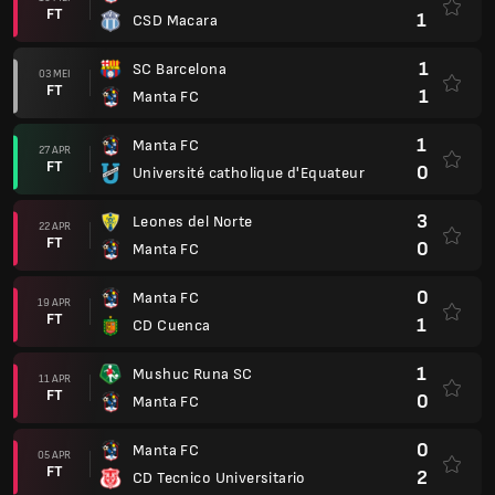
FT
1
CSD Macara
1
SC Barcelona
03 MEI
FT
1
Manta FC
1
Manta FC
27 APR
FT
0
Université catholique d'Equateur
3
Leones del Norte
22 APR
FT
0
Manta FC
0
Manta FC
19 APR
FT
1
CD Cuenca
1
Mushuc Runa SC
11 APR
FT
0
Manta FC
0
Manta FC
05 APR
FT
2
CD Tecnico Universitario