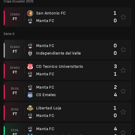
Copa Ecuador 2025
1
San Antonio FC
13 AGU
FT
0
Manta FC
Serie A
0
Manta FC
10 AGU
FT
0
Independiente del Valle
3
CD Tecnico Universitario
03 AGU
FT
1
Manta FC
2
Manta FC
26 JUL
FT
4
CS Emelec
1
Libertad Loja
22 JUL
FT
0
Manta FC
4
Manta FC
12 JUL
FT