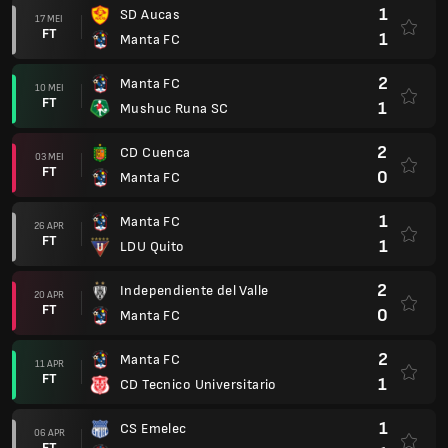
1
SD Aucas
17 MEI
FT
1
Manta FC
2
Manta FC
10 MEI
FT
1
Mushuc Runa SC
2
CD Cuenca
03 MEI
FT
0
Manta FC
1
Manta FC
26 APR
FT
1
LDU Quito
2
Independiente del Valle
20 APR
FT
0
Manta FC
2
Manta FC
11 APR
FT
1
CD Tecnico Universitario
1
CS Emelec
06 APR
FT