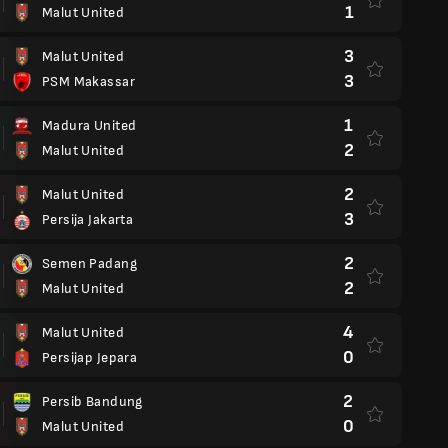
1
Malut United
3
Malut United
3
PSM Makassar
1
Madura United
2
Malut United
2
Malut United
3
Persija Jakarta
2
Semen Padang
2
Malut United
4
Malut United
0
Persijap Jepara
2
Persib Bandung
0
Malut United