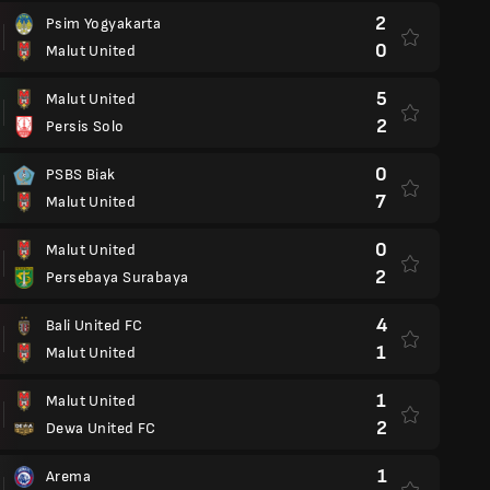
2
Psim Yogyakarta
0
Malut United
5
Malut United
2
Persis Solo
0
PSBS Biak
7
Malut United
0
Malut United
2
Persebaya Surabaya
4
Bali United FC
1
Malut United
1
Malut United
2
Dewa United FC
1
Arema