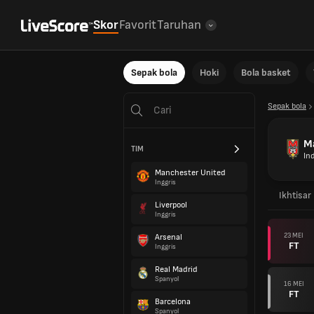
Skor
Favorit
Taruhan
Sepak bola
Hoki
Bola basket
Sepak bola
Ma
TIM
In
Manchester United
Inggris
Ikhtisar
Liverpool
Inggris
23 MEI
Arsenal
FT
Inggris
Real Madrid
Spanyol
16 MEI
FT
Barcelona
Spanyol