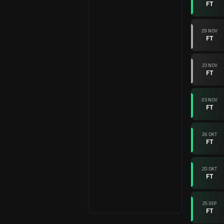
FT
29 NOV
FT
23 NOV
FT
03 NOV
FT
26 OKT
FT
20 OKT
FT
25 SEP
FT