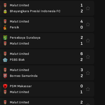
1
Malut United
2
Bhayangkara Presisi Indonesia FC
4
Malut United
0
Persik
2
Persebaya Surabaya
1
Malut United
6
Malut United
2
PSBS Biak
3
Malut United
2
Borneo Samarinda
0
PSM Makassar
1
Malut United
2
Malut United