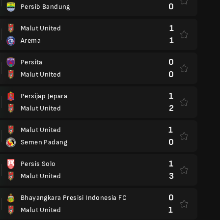
0
Persib Bandung
1
Malut United
1
Arema
0
Persita
0
Malut United
1
Persijap Jepara
2
Malut United
1
Malut United
0
Semen Padang
1
Persis Solo
3
Malut United
0
Bhayangkara Presisi Indonesia FC
1
Malut United