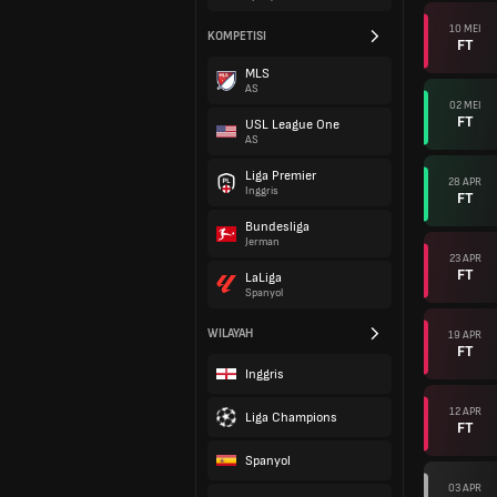
10 MEI
KOMPETISI
FT
MLS
AS
02 MEI
FT
USL League One
AS
Liga Premier
28 APR
Inggris
FT
Bundesliga
Jerman
23 APR
FT
LaLiga
Spanyol
WILAYAH
19 APR
FT
Inggris
12 APR
Liga Champions
FT
Spanyol
03 APR