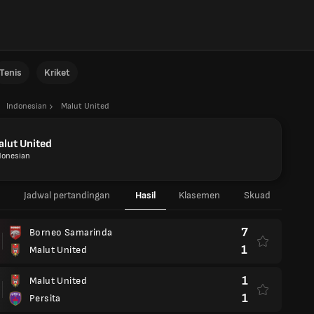
Tenis
Kriket
Indonesian
Malut United
lut United
donesian
Jadwal pertandingan
Hasil
Klasemen
Skuad
7
Borneo Samarinda
1
Malut United
1
Malut United
1
Persita