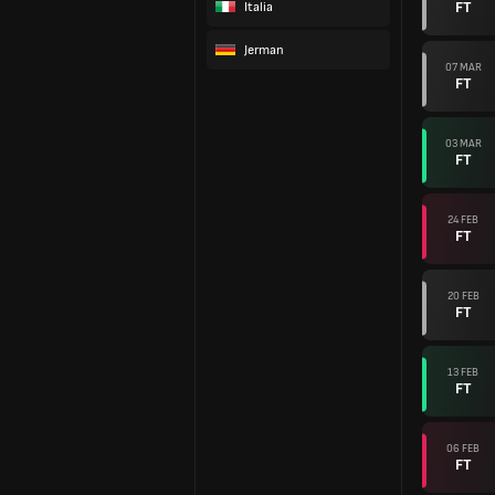
FT
Italia
Jerman
07 MAR
FT
03 MAR
FT
24 FEB
FT
20 FEB
FT
13 FEB
FT
06 FEB
FT