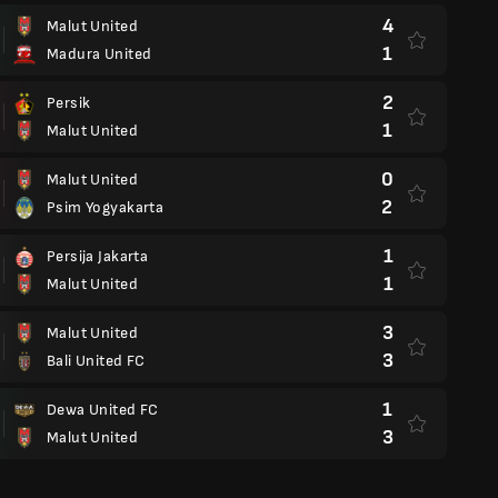
4
Malut United
1
Madura United
2
Persik
1
Malut United
0
Malut United
2
Psim Yogyakarta
1
Persija Jakarta
1
Malut United
3
Malut United
3
Bali United FC
1
Dewa United FC
3
Malut United