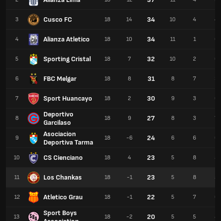
Cusco FC
34
3
18
14
10
4
4
Alianza Atletico
34
4
18
10
11
1
6
Sporting Cristal
32
5
18
7
10
2
6
FBC Melgar
31
6
18
8
8
7
3
Sport Huancayo
30
7
18
2
9
3
6
Deportivo
27
8
18
9
8
3
7
Garcilaso
Asociacion
24
9
18
-6
6
6
6
Deportiva Tarma
CS Cienciano
23
10
18
4
5
8
5
Los Chankas
23
11
18
-1
5
8
5
Atletico Grau
22
12
18
-1
5
7
6
Sport Boys
20
13
18
-2
5
5
8