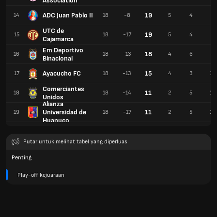
Association
ADC Juan Pablo II
19
14
18
-8
5
4
9
UTC de
19
15
18
-17
5
4
9
Cajamarca
Em Deportivo
18
16
18
-13
4
6
8
Binacional
Ayacucho FC
15
17
18
-13
4
3
11
Comerciantes
11
18
18
-14
2
5
11
Unidos
Alianza
Universidad de
11
19
18
-17
2
5
11
Huanuco
Putar untuk melihat tabel yang diperluas
Penting
Play-off kejuaraan