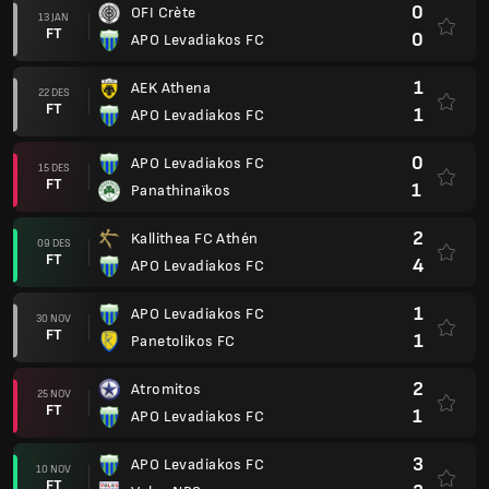
26 OKT
FT
2
PAS Lamia 1964
2
Olympiakos
20 OKT
FT
2
APO Levadiakos FC
0
APO Levadiakos FC
06 OKT
FT
2
PAOK Salonique
1
Asteras Tripolis
28 SEP
FT
1
APO Levadiakos FC
1
APO Levadiakos FC
22 SEP
FT
1
OFI Crète
0
APO Levadiakos FC
01 SEP
FT
3
AEK Athena
1
Panathinaïkos
25 AGU
FT
0
APO Levadiakos FC