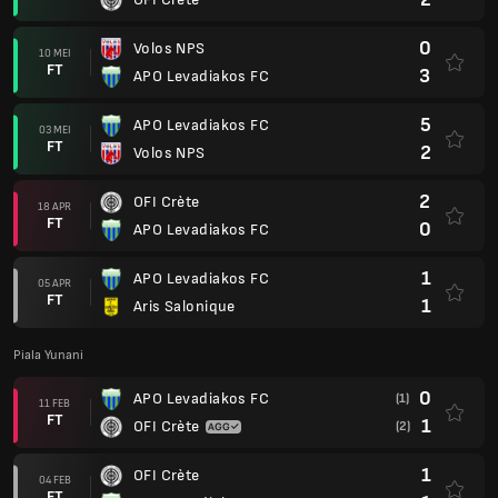
0
Volos NPS
10 MEI
FT
3
APO Levadiakos FC
5
APO Levadiakos FC
03 MEI
FT
2
Volos NPS
2
OFI Crète
18 APR
FT
0
APO Levadiakos FC
1
APO Levadiakos FC
05 APR
FT
1
Aris Salonique
Piala Yunani
0
APO Levadiakos FC
(1)
11 FEB
FT
1
OFI Crète
(2)
1
OFI Crète
04 FEB
FT