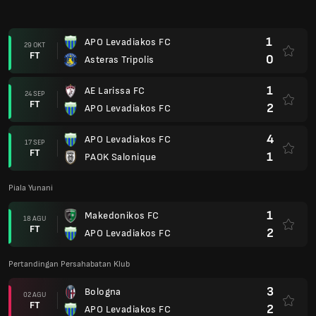
1
Makedonikos FC
18 AGU
FT
2
APO Levadiakos FC
Pertandingan Persahabatan Klub
3
Bologna
02 AGU
FT
2
APO Levadiakos FC
Liga Super 24/25
0
Panetolikos FC
09 MAR
FT
0
APO Levadiakos FC
1
APO Levadiakos FC
02 MAR
FT
2
Atromitos
1
Volos NPS
22 FEB
FT
2
APO Levadiakos FC
4
APO Levadiakos FC