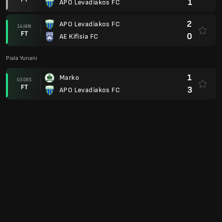
1
APO Levadiakos FC
2
APO Levadiakos FC
14 JAN
FT
0
AE Kifisia FC
Piala Yunani
1
Marko
03 DES
FT
3
APO Levadiakos FC
1
APO Levadiakos FC
29 OKT
FT
0
Asteras Tripolis
1
AE Larissa FC
24 SEP
FT
2
APO Levadiakos FC
4
APO Levadiakos FC
17 SEP
FT
1
PAOK Salonique
Piala Yunani