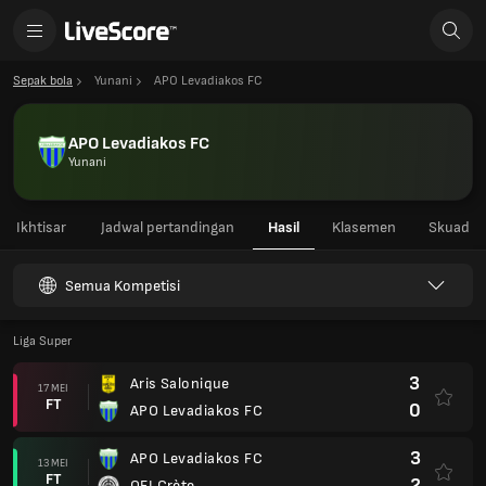
Sepak bola
Yunani
APO Levadiakos FC
APO Levadiakos FC
Yunani
Ikhtisar
Jadwal pertandingan
Hasil
Klasemen
Skuad
Semua Kompetisi
Liga Super
3
Aris Salonique
17 MEI
FT
0
APO Levadiakos FC
3
APO Levadiakos FC
13 MEI
FT
2
OFI Crète