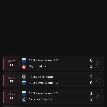
0
APO Levadiakos FC
15 DES
FT
1
Panathinaïkos
2
Kallithea FC Athén
09 DES
FT
4
APO Levadiakos FC
1
APO Levadiakos FC
30 NOV
FT
1
Panetolikos FC
2
Atromitos
25 NOV
FT
1
APO Levadiakos FC
3
APO Levadiakos FC
10 NOV
FT
2
Volos NPS
3
Aris Salonique
03 NOV
FT
1
APO Levadiakos FC
2
APO Levadiakos FC