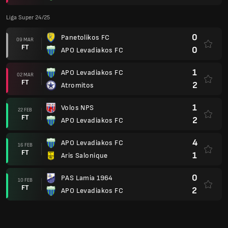
16 FEB
FT
1
Aris Salonique
0
PAS Lamia 1964
10 FEB
FT
2
APO Levadiakos FC
0
APO Levadiakos FC
02 FEB
FT
1
Olympiakos
1
PAOK Salonique
26 JAN
FT
0
APO Levadiakos FC
1
APO Levadiakos FC
19 JAN
FT
2
Asteras Tripolis
0
OFI Crète
13 JAN
FT
0
APO Levadiakos FC
1
AEK Athena
22 DES
FT
1
APO Levadiakos FC