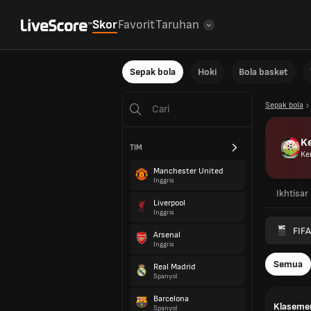
Skor
Favorit
Taruhan
Sepak bola
Hoki
Bola basket
Sepak bola
K
TIM
Ke
Manchester United
Inggris
Ikhtisar
Liverpool
Inggris
FIFA
Arsenal
Inggris
Semua
Real Madrid
Spanyol
Barcelona
Klaseme
Spanyol