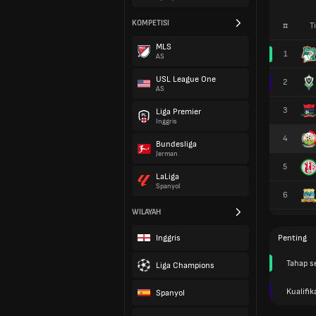
KOMPETISI
#
T
MLS
1
AS
USL League One
2
AS
3
Liga Premier
Inggris
4
Bundesliga
Jerman
5
LaLiga
Spanyol
6
WILAYAH
Inggris
Penting
Tahap s
Liga Champions
Kualifi
Spanyol