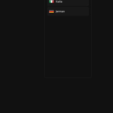
Italia
Jerman