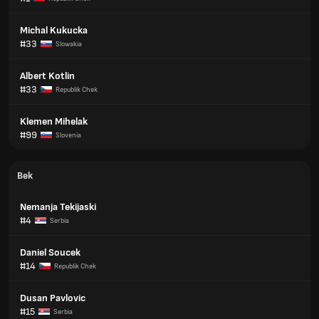
Michal Kukucka
#33
Slowakia
Albert Kotlin
#33
Republik Chek
Klemen Mihelak
#99
Slovenia
Bek
Nemanja Tekijaski
#4
Serbia
Daniel Soucek
#14
Republik Chek
Dusan Pavlovic
#15
Serbia