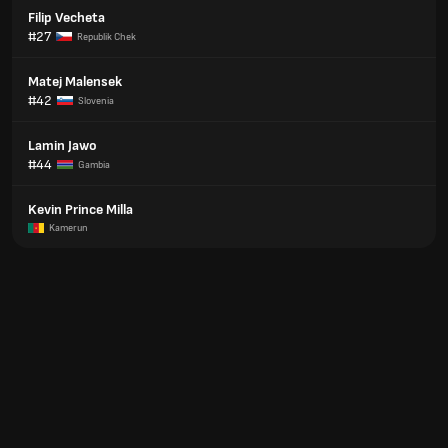
Filip Vecheta
#27
Republik Chek
Matej Malensek
#42
Slovenia
Lamin Jawo
#44
Gambia
Kevin Prince Milla
Kamerun