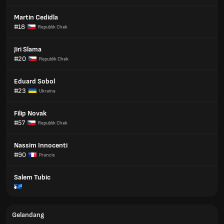
Martin Cedidla
#18
Republik Chek
Jiri Slama
#20
Republik Chek
Eduard Sobol
#23
Ukraina
Filip Novak
#57
Republik Chek
Nassim Innocenti
#90
Prancis
Salem Tubic
Gelandang