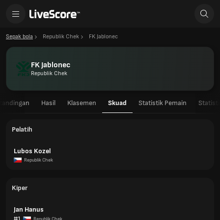
Sepak bola
Republik Chek
FK Jablonec
FK Jablonec
Republik Chek
rtandingan
Hasil
Klasemen
Skuad
Statistik Pemain
Statist
Pelatih
Lubos Kozel
Republik Chek
Kiper
Jan Hanus
#1
Republik Chek