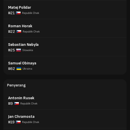
Matej Polidar
#21
Republik Chek
Roman Horak
#22
Republik Chek
Sebastian Nebyla
#25
Slowakia
Samuel Obinaya
#62
Ukraina
Penyerang
Antonin Rusek
#9
Republik Chek
Jan Chramosta
#19
Republik Chek