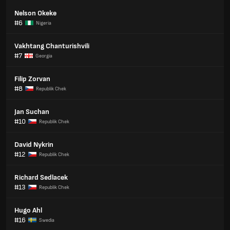
Nelson Okeke
#6
Nigeria
Vakhtang Chanturishvili
#7
Georgia
Filip Zorvan
#8
Republik Chek
Jan Suchan
#10
Republik Chek
David Nykrin
#12
Republik Chek
Richard Sedlacek
#13
Republik Chek
Hugo Ahl
#16
Swedia