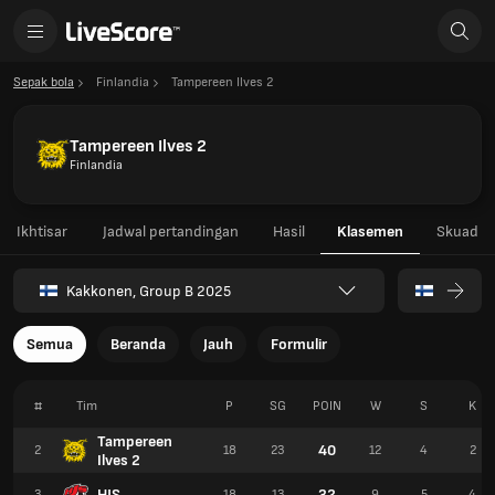
Sepak bola
Finlandia
Tampereen Ilves 2
Tampereen Ilves 2
Finlandia
Ikhtisar
Jadwal pertandingan
Hasil
Klasemen
Skuad
Kakkonen, Group B 2025
Semua
Beranda
Jauh
Formulir
#
Tim
P
SG
POIN
W
S
K
Tampereen
40
2
18
23
12
4
2
Ilves 2
HJS
32
3
18
13
9
5
4