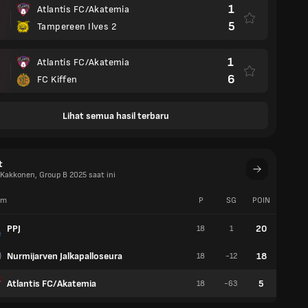
1
Atlantis FC/Akatemia
5
Tampereen Ilves 2
1
Atlantis FC/Akatemia
6
FC Kiffen
Lihat semua hasil terbaru
t
Kakkonen, Group B 2025 saat ini
im
P
SG
POIN
W
PPJ
20
18
1
6
Nurmijarven Jalkapalloseura
18
18
-12
4
Atlantis FC/Akatemia
5
18
-63
1