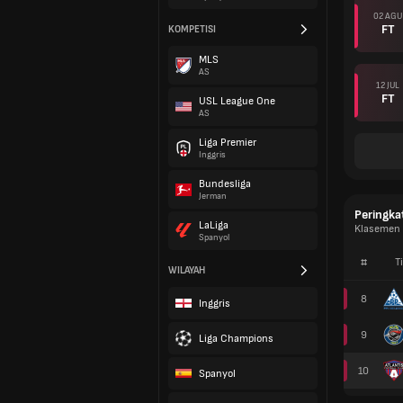
02 AGU
FT
KOMPETISI
MLS
AS
12 JUL
FT
USL League One
AS
Liga Premier
Inggris
Bundesliga
Jerman
Peringka
LaLiga
Klasemen 
Spanyol
#
T
WILAYAH
8
Inggris
9
Liga Champions
10
Spanyol