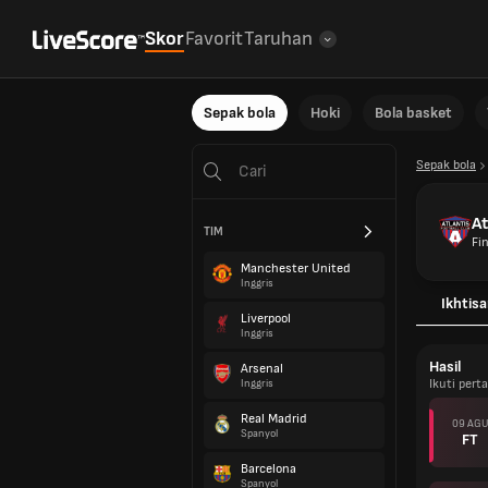
Skor
Favorit
Taruhan
Sepak bola
Hoki
Bola basket
Sepak bola
At
TIM
Fi
Manchester United
Inggris
Ikhtisa
Liverpool
Inggris
Hasil
Arsenal
Ikuti pert
Inggris
Real Madrid
09 AGU
Spanyol
FT
Barcelona
Spanyol