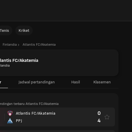
Tenis
Kriket
Finlandia
Atlantis FC/Akatemia
lantis FC/Akatemia
nlandia
r
Jadwal pertandingan
Hasil
Klasemen
andingan terbaru Atlantis FC/Akatemia
0
Atlantis FC/Akatemia
4
PPJ