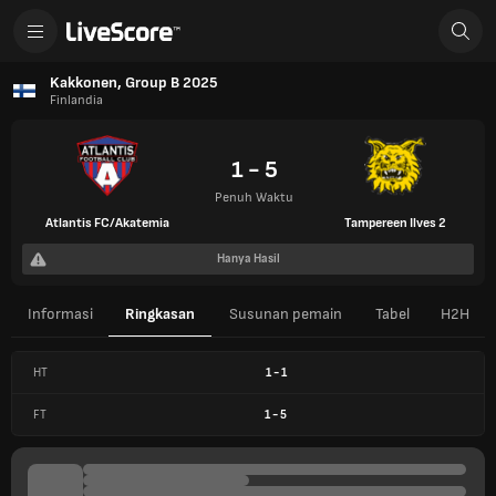
Kakkonen, Group B 2025
Finlandia
1 - 5
Penuh Waktu
Atlantis FC/Akatemia
Tampereen Ilves 2
Hanya Hasil
Informasi
Ringkasan
Susunan pemain
Tabel
H2H
HT
1
-
1
FT
1
-
5