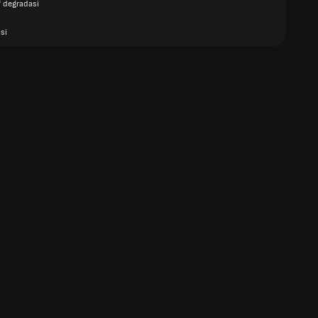
f degradasi
si