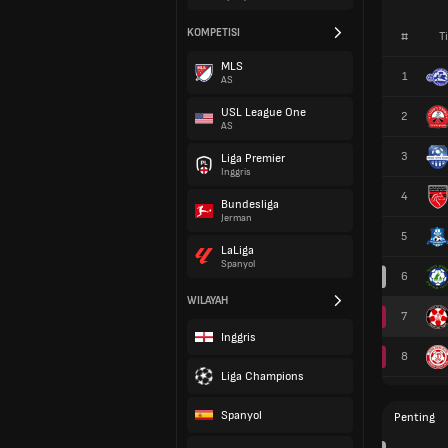
KOMPETISI
#
T
MLS
1
AS
USL League One
2
AS
3
Liga Premier
Inggris
4
Bundesliga
Jerman
5
LaLiga
Spanyol
6
WILAYAH
7
Inggris
8
Liga Champions
Spanyol
Penting