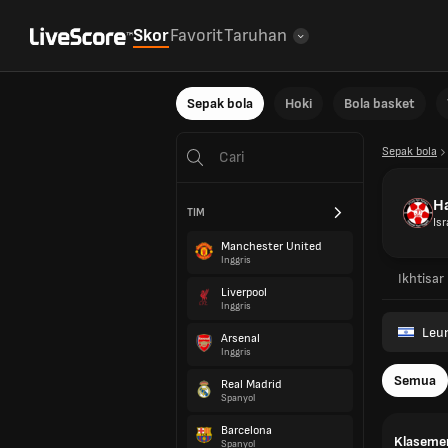
Skor
Favorit
Taruhan
Sepak bola
Hoki
Bola basket
Sepak bola
Ha
TIM
Isr
Manchester United
Inggris
Ikhtisar
Liverpool
Inggris
Leum
Arsenal
Inggris
Semua
Real Madrid
Spanyol
Barcelona
Klaseme
Spanyol