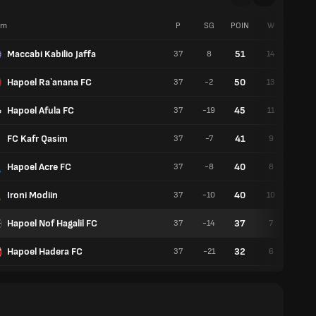
im
P
SG
POIN
W
S
Maccabi Kabilio Jaffa
51
37
8
14
9
Hapoel Ra`anana FC
50
37
-2
13
11
Hapoel Afula FC
45
37
-19
11
12
FC Kafr Qasim
41
37
-7
9
14
Hapoel Acre FC
40
37
-8
8
16
Ironi Modiin
40
37
-10
10
10
Hapoel Nof Hagalil FC
37
37
-14
7
16
Hapoel Hadera FC
32
37
-21
6
14