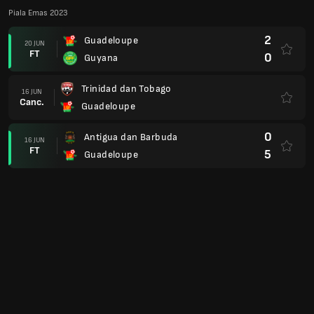
Piala Emas 2023
2
Guadeloupe
20 JUN
FT
0
Guyana
Trinidad dan Tobago
16 JUN
Canc.
Guadeloupe
0
Antigua dan Barbuda
16 JUN
FT
5
Guadeloupe