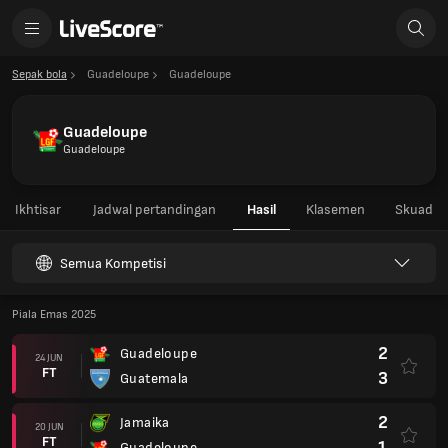
Sepak bola
Guadeloupe
Guadeloupe
Guadeloupe
Guadeloupe
Ikhtisar
Jadwal pertandingan
Hasil
Klasemen
Skuad
Semua Kompetisi
Piala Emas 2025
2
Guadeloupe
24 JUN
FT
3
Guatemala
2
Jamaika
20 JUN
FT
1
Guadeloupe