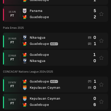
5
Panama
16 JUN
FT
2
Guadeloupe
Piala Emas 2025
0
Nikaragua
(0)
26 MAR
FT
1
Guadeloupe
(2)
1
Guadeloupe
22 MAR
FT
0
Nikaragua
CONCACAF Nations League 2024/2025
1
Guadeloupe
(7)
19 NOV
FT
0
Kepulauan Cayman
(0)
0
Kepulauan Cayman
15 NOV
FT
6
Guadeloupe