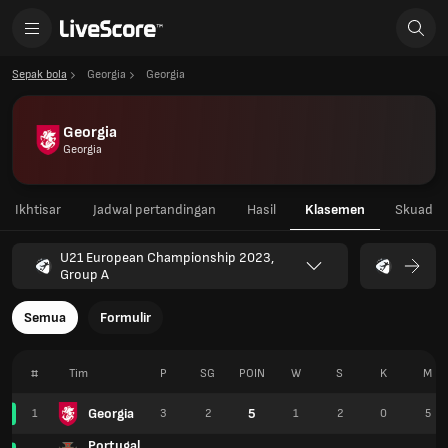
Sepak bola
Georgia
Georgia
Georgia
Georgia
Ikhtisar
Jadwal pertandingan
Hasil
Klasemen
Skuad
U21 European Championship 2023,
Group A
Semua
Formulir
#
Tim
P
SG
POIN
W
S
K
M
Georgia
5
1
3
2
1
2
0
5
Portugal