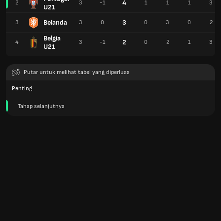
4
2
3
-1
1
1
1
3
U21
Belanda
3
3
3
0
0
3
0
2
Belgia
2
4
3
-1
0
2
1
3
U21
Putar untuk melihat tabel yang diperluas
Penting
Tahap selanjutnya