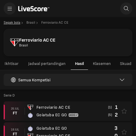
Sepak bola
Brasil
Ferroviario AC CE
Ferroviario AC CE
Brasil
Ikhtisar
Jadwal pertandingan
Hasil
Klasemen
Skuad
Semua Kompetisi
Serie D
1
Ferroviario AC CE
(1)
26 JUL
FT
2
Goiatuba EC GO
(5)
3
Goiatuba EC GO
18 JUL
FT
0
Ferroviario AC CE