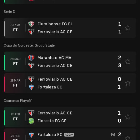
Serie D
1
Fluminense EC PI
04 APR
FT
1
Ferroviario AC CE
Copa do Nordeste: Group Stage
2
Maranhao AC MA
28 MAR
FT
3
Ferroviario AC CE
0
Ferroviario AC CE
25 MAR
FT
1
Fortaleza EC
Cearense Playoff
1
Ferroviario AC CE
26 FEB
FT
0
Floresta EC CE
2
Fortaleza EC
(4)
21 FEB