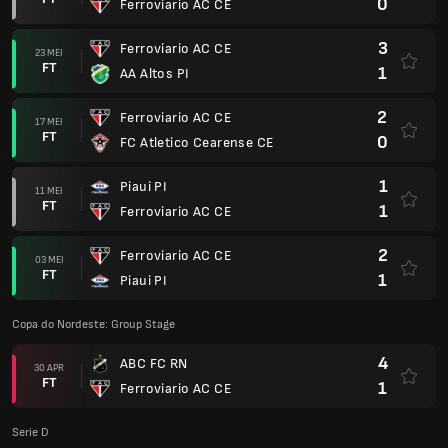
0
Ferroviario AC CE
3
Ferroviario AC CE
23 MEI
FT
1
AA Altos PI
2
Ferroviario AC CE
17 MEI
FT
0
FC Atletico Cearense CE
1
Piaui PI
11 MEI
FT
1
Ferroviario AC CE
2
Ferroviario AC CE
03 MEI
FT
1
Piaui PI
Copa do Nordeste: Group Stage
4
ABC FC RN
30 APR
FT
1
Ferroviario AC CE
Serie D