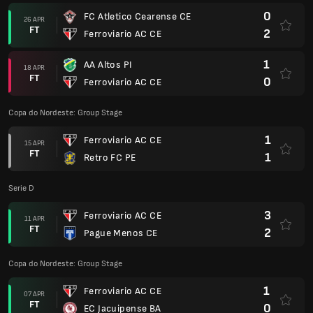
0
FC Atletico Cearense CE
26 APR
FT
2
Ferroviario AC CE
1
AA Altos PI
18 APR
FT
0
Ferroviario AC CE
Copa do Nordeste: Group Stage
1
Ferroviario AC CE
15 APR
FT
1
Retro FC PE
Serie D
3
Ferroviario AC CE
11 APR
FT
2
Pague Menos CE
Copa do Nordeste: Group Stage
1
Ferroviario AC CE
07 APR
FT
0
EC Jacuipense BA