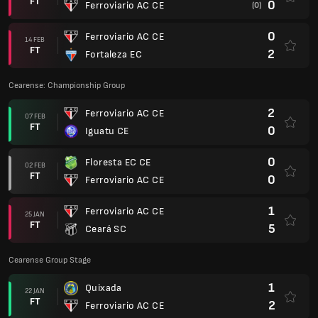
FT
0
Ferroviario AC CE
(0)
0
Ferroviario AC CE
14 FEB
FT
2
Fortaleza EC
Cearense: Championship Group
2
Ferroviario AC CE
07 FEB
FT
0
Iguatu CE
0
Floresta EC CE
02 FEB
FT
0
Ferroviario AC CE
1
Ferroviario AC CE
25 JAN
FT
5
Ceará SC
Cearense Group Stage
1
Quixada
22 JAN
FT
2
Ferroviario AC CE