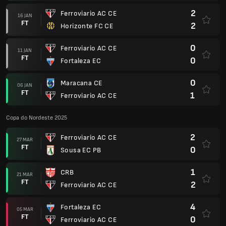
2
Ferroviario AC CE
16 JAN
FT
2
Horizonte FC CE
0
Ferroviario AC CE
11 JAN
FT
0
Fortaleza EC
0
Maracana CE
06 JAN
FT
1
Ferroviario AC CE
Copa do Nordeste 2025
2
Ferroviario AC CE
27 MAR
FT
0
Sousa EC PB
1
CRB
21 MAR
FT
2
Ferroviario AC CE
4
Fortaleza EC
05 MAR
FT
0
Ferroviario AC CE