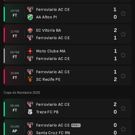
1
Ferroviario AC CE
19 FEB
FT
0
AA Altos PI
2
EC Vitoria BA
11 FEB
FT
1
Ferroviario AC CE
1
Moto Clube MA
06 FEB
FT
1
Ferroviario AC CE
1
Ferroviario AC CE
23 JAN
FT
2
SC Recife PE
Copa do Nordeste 2025
2
Ferroviario AC CE
08 JAN
FT
0
Treze FC PB
0
Ferroviario AC CE
04 JAN
AP
0
Santa Cruz FC RN