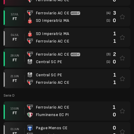
3
Ferroviario AC CE
(4)
12 JUL
FT
0
SD Imperatriz MA
(1)
1
SD Imperatriz MA
04 JUL
FT
1
Ferroviario AC CE
2
Ferroviario AC CE
(3)
28 JUN
FT
0
Central SC PE
(1)
1
Central SC PE
21 JUN
FT
1
Ferroviario AC CE
Serie D
1
Ferroviario AC CE
13 JUN
FT
0
Fluminense EC PI
0
Pague Menos CE
01 JUN
FT