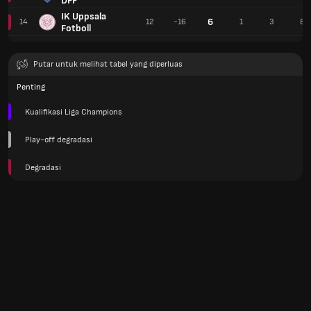
DFF
IK Uppsala
6
14
12
-16
1
3
8
Fotboll
Putar untuk melihat tabel yang diperluas
Penting
Kualifikasi Liga Champions
Play-off degradasi
Degradasi