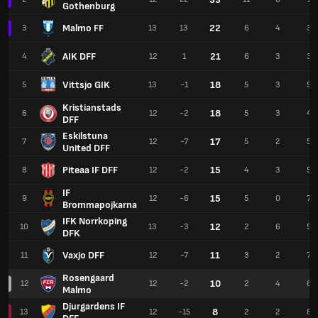
Gothenburg
Malmo FF
22
3
13
13
6
4
3
AIK DFF
21
4
12
1
6
3
3
Vittsjo GIK
18
5
13
-1
5
3
5
Kristianstads
18
6
12
-2
5
3
4
DFF
Eskilstuna
17
7
12
-7
5
2
5
United DFF
Piteaa IF DFF
15
8
12
-2
4
3
5
IF
15
9
12
-6
5
0
7
Brommapojkarna
IFK Norrkoping
12
10
13
-3
2
6
5
DFK
Vaxjo DFF
11
11
12
-7
3
2
7
Rosengaard
10
12
12
-2
2
4
6
Malmo
Djurgardens IF
8
13
12
-15
2
2
8