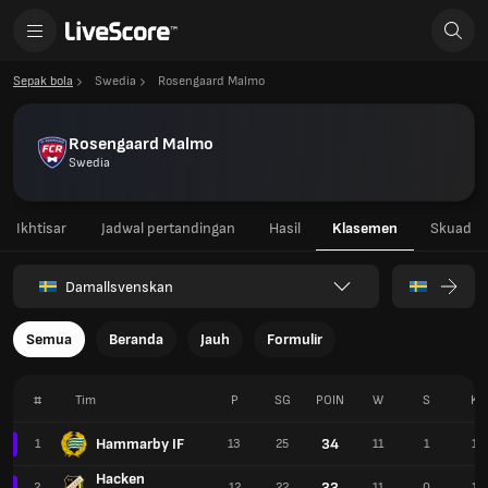
Sepak bola
Swedia
Rosengaard Malmo
Rosengaard Malmo
Swedia
Ikhtisar
Jadwal pertandingan
Hasil
Klasemen
Skuad
Damallsvenskan
Semua
Beranda
Jauh
Formulir
#
Tim
P
SG
POIN
W
S
K
Hammarby IF
34
1
13
25
11
1
1
Hacken
33
2
12
22
11
0
1